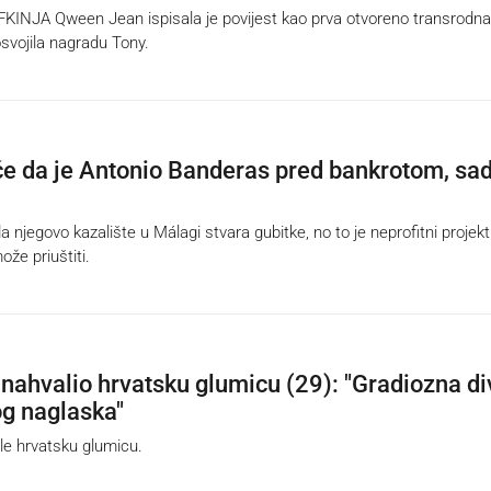
NJA Qween Jean ispisala je povijest kao prva otvoreno transrodna
osvojila nagradu Tony.
če da je Antonio Banderas pred bankrotom, sad
njegovo kazalište u Málagi stvara gubitke, no to je neprofitni projekt
može priuštiti.
nahvalio hrvatsku glumicu (29): "Gradiozna di
g naglaska"
e hrvatsku glumicu.