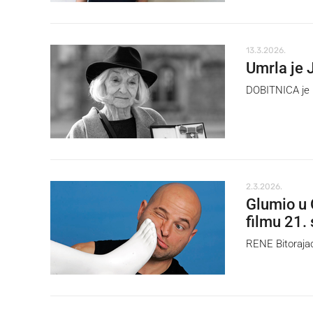
13.3.2026.
Umrla je J
DOBITNICA je n
2.3.2026.
Glumio u 
filmu 21. 
RENE Bitorajac 