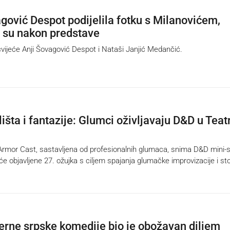
gović Despot podijelila fotku s Milanovićem,
i su nakon predstave
ijeće Anji Šovagović Despot i Nataši Janjić Medančić.
išta i fantazije: Glumci oživljavaju D&D u Teat
mor Cast, sastavljena od profesionalnih glumaca, snima D&D mini-se
 će objavljene 27. ožujka s ciljem spajanja glumačke improvizacije i sto
rne srpske komedije bio je obožavan diljem