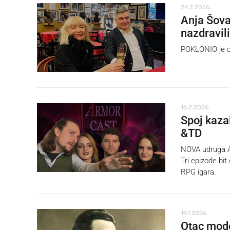
24.2.2026.
Anja Šova
nazdravil
POKLONIO je cv
16.2.2026.
Spoj kazal
&TD
NOVA udruga Ar
Tri epizode bit
RPG igara.
19.1.2026.
Otac mode