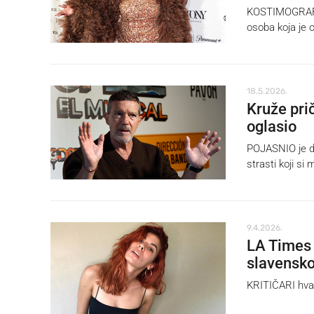
KOSTIMOGRAFKI
osoba koja je 
18.5.2026.
Kruže pri
oglasio
POJASNIO je da 
strasti koji si 
9.4.2026.
LA Times 
slavensko
KRITIČARI hval