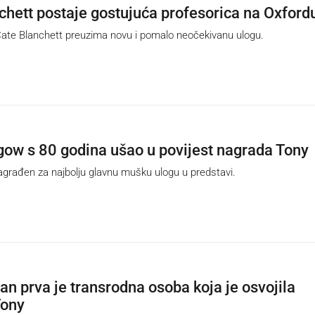
chett postaje gostujuća profesorica na Oxford
e Blanchett preuzima novu i pomalo neočekivanu ulogu.
gow s 80 godina ušao u povijest nagrada Tony
rađen za najbolju glavnu mušku ulogu u predstavi.
n prva je transrodna osoba koja je osvojila
Tony