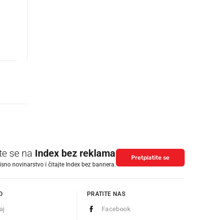
ite se na
Index bez reklama
Pretplatite se
isno novinarstvo i čitajte Index bez bannera.
O
PRATITE NAS
aj
Facebook