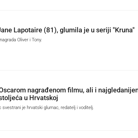
ane Lapotaire (81), glumila je u seriji "Kruna"
agrada Oliver i Tony.
Oscarom nagrađenom filmu, ali i najgledanije
stoljeća u Hrvatskoj
svestrani je hrvatski glumac, redatelj i voditelj.