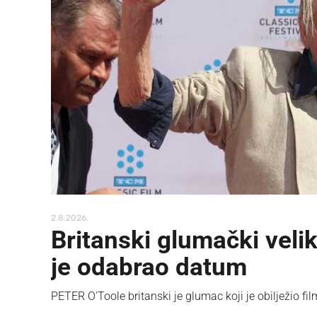
2.8.2026.
Britanski glumački veli
je odabrao datum
PETER O'Toole britanski je glumac koji je obilježio fil