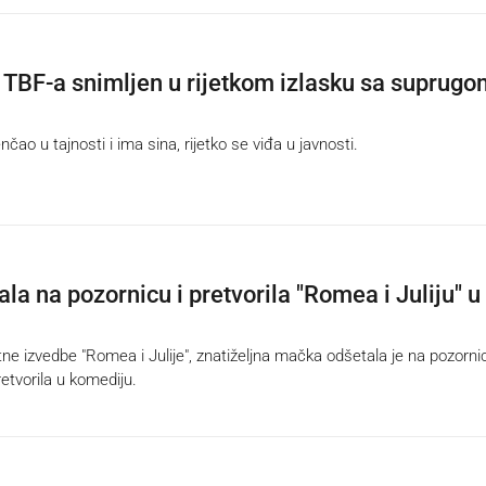
 TBF-a snimljen u rijetkom izlasku sa suprugo
nčao u tajnosti i ima sina, rijetko se viđa u javnosti.
la na pozornicu i pretvorila "Romea i Juliju" u
e izvedbe "Romea i Julije", znatiželjna mačka odšetala je na pozornic
retvorila u komediju.