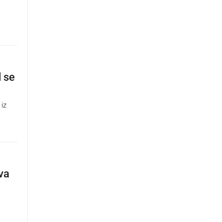
 se
 iz
va