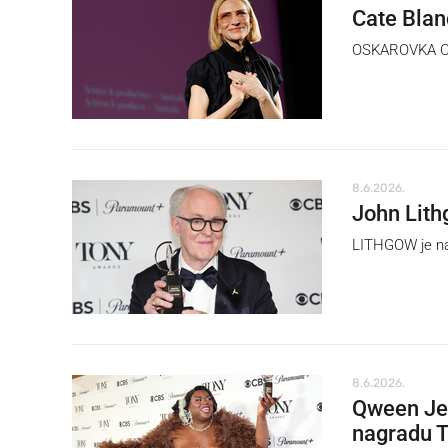
Cate Blan
OSKAROVKA Cat
8.6.2026.
John Lith
LITHGOW je nag
8.6.2026.
Qween Jea
nagradu 