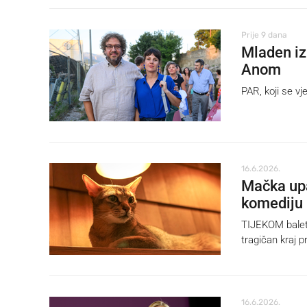
Prije 9 dana
Mladen iz
Anom
PAR, koji se vje
16.6.2026.
Mačka upa
komediju
TIJEKOM baletn
tragičan kraj p
16.6.2026.