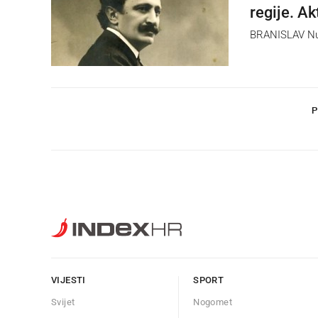
regije. Ak
BRANISLAV Nušić
P
VIJESTI
SPORT
Svijet
Nogomet