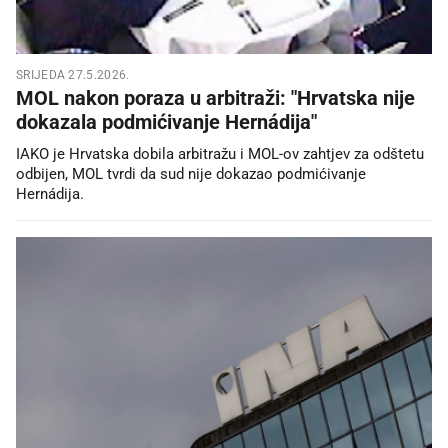
SRIJEDA 27.5.2026.
MOL nakon poraza u arbitraži: "Hrvatska nije
dokazala podmićivanje Hernádija"
IAKO je Hrvatska dobila arbitražu i MOL-ov zahtjev za odštetu
odbijen, MOL tvrdi da sud nije dokazao podmićivanje
Hernádija.