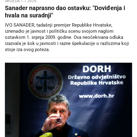
SRIJEDA 1.7.2026.
Sanader naprasno dao ostavku: "Doviđenja i
hvala na suradnji"
IVO SANADER, tadašnji premijer Republike Hrvatske,
iznenadio je javnost i političku scenu svojom naglom
ostavkom 1. srpnja 2009. godine. Ova neočekivana odluka
izazvala je šok u javnosti i razne špekulacije o razlozima koji
stoje iza ovog poteza.