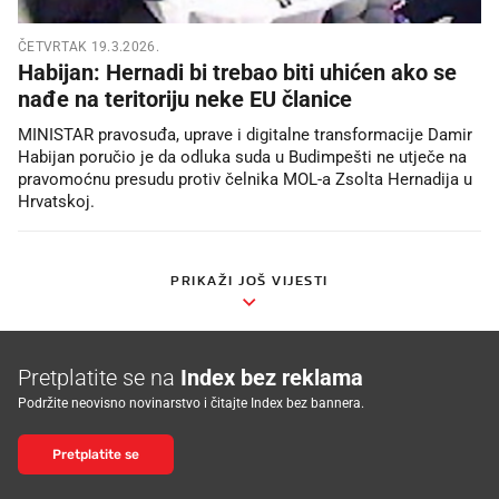
ČETVRTAK 19.3.2026.
Habijan: Hernadi bi trebao biti uhićen ako se
nađe na teritoriju neke EU članice
MINISTAR pravosuđa, uprave i digitalne transformacije Damir
Habijan poručio je da odluka suda u Budimpešti ne utječe na
pravomoćnu presudu protiv čelnika MOL-a Zsolta Hernadija u
Hrvatskoj.
PRIKAŽI JOŠ VIJESTI
Pretplatite se na
Index bez reklama
Podržite neovisno novinarstvo i čitajte Index bez bannera.
Pretplatite se