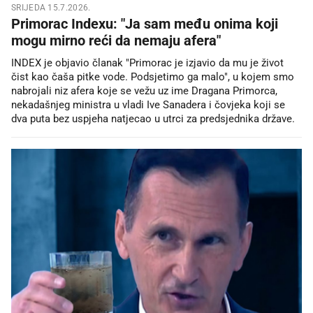
SRIJEDA 15.7.2026.
Primorac Indexu: "Ja sam među onima koji
mogu mirno reći da nemaju afera"
INDEX je objavio članak "Primorac je izjavio da mu je život
čist kao čaša pitke vode. Podsjetimo ga malo", u kojem smo
nabrojali niz afera koje se vežu uz ime Dragana Primorca,
nekadašnjeg ministra u vladi Ive Sanadera i čovjeka koji se
dva puta bez uspjeha natjecao u utrci za predsjednika države.