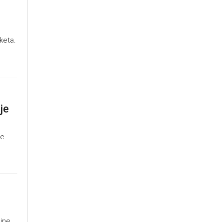
keta.
je
že
ajne