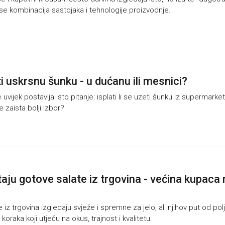
e se kombinacija sastojaka i tehnologije proizvodnje.
i uskrsnu šunku - u dućanu ili mesnici?
vijek postavlja isto pitanje: isplati li se uzeti šunku iz supermarketa
e zaista bolji izbor?
aju gotove salate iz trgovina - većina kupaca 
iz trgovina izgledaju svježe i spremne za jelo, ali njihov put od pol
z koraka koji utječu na okus, trajnost i kvalitetu.