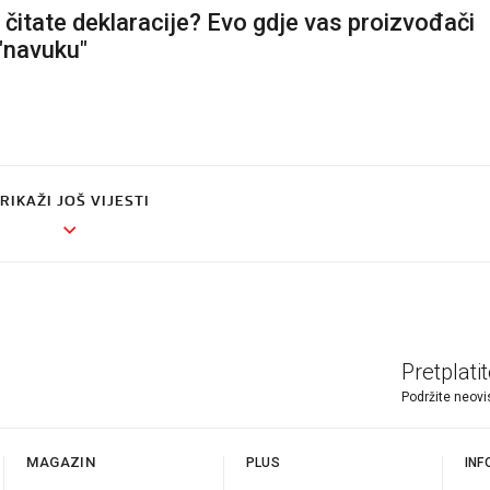
a čitate deklaracije? Evo gdje vas proizvođači
"navuku"
RIKAŽI JOŠ VIJESTI
Pretplati
Podržite neovi
MAGAZIN
PLUS
INF