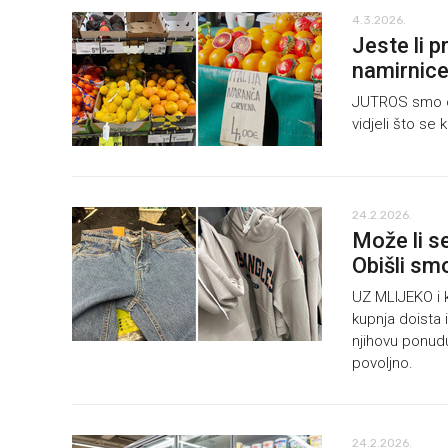
4.3.2026.
Jeste li p
namirnic
JUTROS smo ob
vidjeli što se 
24.2.2026.
Može li s
Obišli smo
UZ MLIJEKO i k
kupnja doista i
njihovu ponudu
povoljno.
24.2.2026.