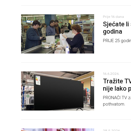
Prije 16 dana
Sjećate li
godina
PRIJE 25 godi
16.6.2026.
Tražite T
nije lako 
PRONAĆI TV za
pothvatom.
28.5.2026.