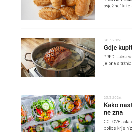
svježine" krij
30.3.2026.
Gdje kupit
PRED Uskrs se u
je ona s tržnic
23.3.2026.
Kako nast
ne zna
GOTOVE salate 
police krije ni