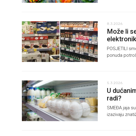
8.3.2026.
Može li s
elektroni
POSJETILI smo 
ponuda potroš
5.3.2026.
U dućanima
radi?
SMEĐA jaja su 
izazivaju znatiž