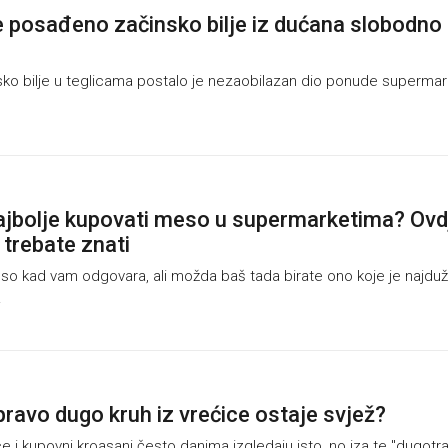
e posađeno začinsko bilje iz dućana slobodno
ko bilje u teglicama postalo je nezaobilazan dio ponude supermar
ajbolje kupovati meso u supermarketima? Ovd
 trebate znati
 kad vam odgovara, ali možda baš tada birate ono koje je najdu
.
pravo dugo kruh iz vrećice ostaje svjež?
e i kupovni kroasani često danima izgledaju isto, no iza te "dugotr