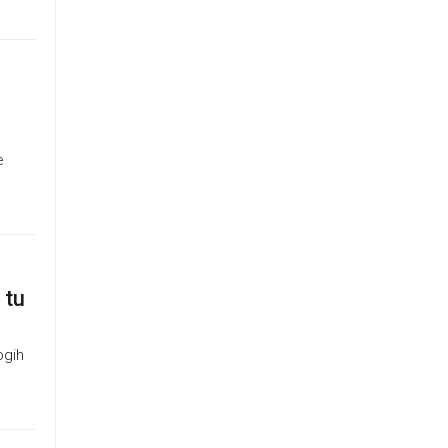
e
 tu
ogih