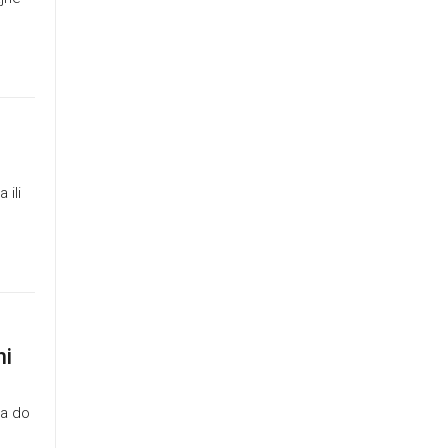
 ili
ni
ja do