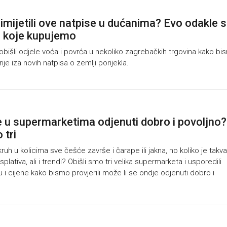
rimijetili ove natpise u dućanima? Evo odakle 
e koje kupujemo
išli odjele voća i povrća u nekoliko zagrebačkih trgovina kako bi
krije iza novih natpisa o zemlji porijekla.
e u supermarketima odjenuti dobro i povoljno?
 tri
ruh u kolicima sve češće završe i čarape ili jakna, no koliko je takva
splativa, ali i trendi? Obišli smo tri velika supermarketa i usporedili
 i cijene kako bismo provjerili može li se ondje odjenuti dobro i