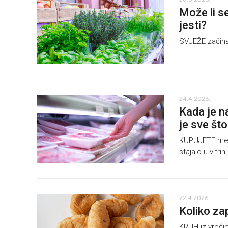
Može li s
jesti?
SVJEŽE začins
24.4.2026.
Kada je n
je sve što
KUPUJETE meso
stajalo u vitrini
22.4.2026.
Koliko za
KRUH iz vrećic