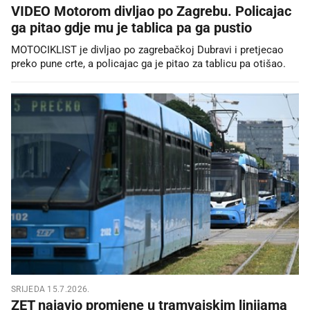
VIDEO Motorom divljao po Zagrebu. Policajac
ga pitao gdje mu je tablica pa ga pustio
MOTOCIKLIST je divljao po zagrebačkoj Dubravi i pretjecao
preko pune crte, a policajac ga je pitao za tablicu pa otišao.
SRIJEDA 15.7.2026.
ZET najavio promjene u tramvajskim linijama