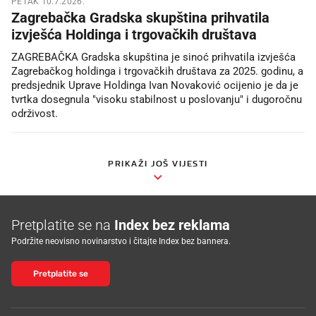
PETAK 10.7.2026.
Zagrebačka Gradska skupština prihvatila
izvješća Holdinga i trgovačkih društava
ZAGREBAČKA Gradska skupština je sinoć prihvatila izvješća
Zagrebačkog holdinga i trgovačkih društava za 2025. godinu, a
predsjednik Uprave Holdinga Ivan Novaković ocijenio je da je
tvrtka dosegnula "visoku stabilnost u poslovanju" i dugoročnu
održivost.
PRIKAŽI JOŠ VIJESTI
Pretplatite se na
Index bez reklama
Podržite neovisno novinarstvo i čitajte Index bez bannera.
Pretplatite se