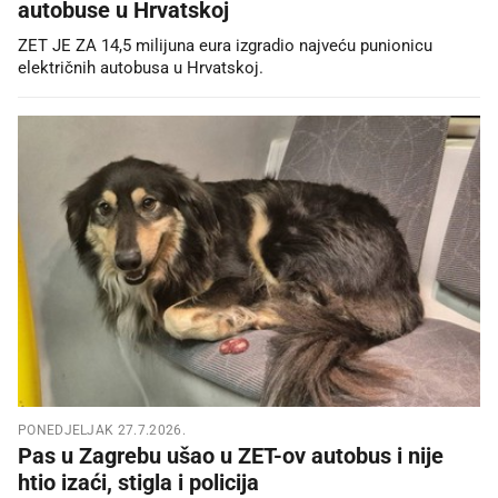
autobuse u Hrvatskoj
ZET JE ZA 14,5 milijuna eura izgradio najveću punionicu
električnih autobusa u Hrvatskoj.
PONEDJELJAK 27.7.2026.
Pas u Zagrebu ušao u ZET-ov autobus i nije
htio izaći, stigla i policija