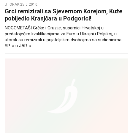
UTORAK 25.5.2010.
Grci remizirali sa Sjevernom Korejom, Kuže
pobijedio Kranjčara u Podgorici!
NOGOMETAŠI Grčke i Gruzije, suparnici Hrvatskoj u
predstojećim kvalifikacijama za Euro u Ukrajini i Poljskoj, u
utorak su remizirali u prijateljskim dvobojima sa sudionicima
SP-a u JAR-u.