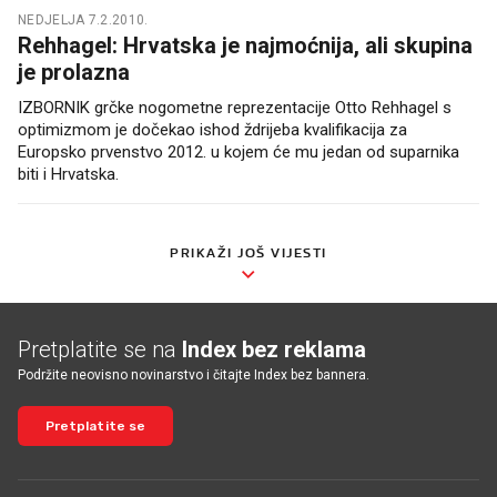
NEDJELJA 7.2.2010.
Rehhagel: Hrvatska je najmoćnija, ali skupina
je prolazna
IZBORNIK grčke nogometne reprezentacije Otto Rehhagel s
optimizmom je dočekao ishod ždrijeba kvalifikacija za
Europsko prvenstvo 2012. u kojem će mu jedan od suparnika
biti i Hrvatska.
PRIKAŽI JOŠ VIJESTI
Pretplatite se na
Index bez reklama
Podržite neovisno novinarstvo i čitajte Index bez bannera.
Pretplatite se