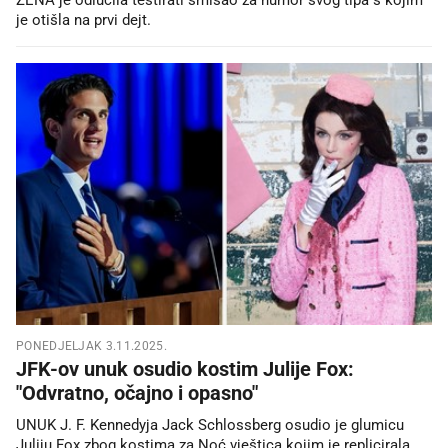
je otišla na prvi dejt.
PONEDJELJAK 3.11.2025.
JFK-ov unuk osudio kostim Julije Fox:
"Odvratno, očajno i opasno"
UNUK J. F. Kennedyja Jack Schlossberg osudio je glumicu
Juliju Fox zbog kostima za Noć vještica kojim je replicirala