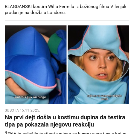
BLAGDANSKI kostim Willa Ferrella iz božićnog filma Vilenjak
prodan je na dražbi u Londonu.
SUBOTA 15.11.2025.
Na prvi dejt došla u kostimu dupina da testira
tipa pa pokazala njegovu reakciju
ŽENA je odlučila testirati smisao za humor svog tipa s kojim