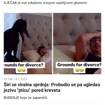
DJEČAK je sve oduševio svojom uvjerljivom glumom.
PETAK 14.2.2025.
Širi se viralna sprdnja: Probudio se pa ugledao
jezivu "pticu" pored kreveta
BUĐENJE koje će zapamtiti.