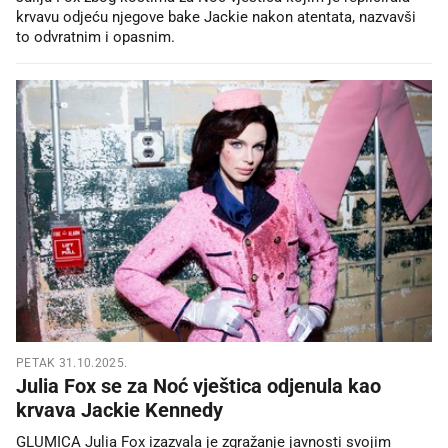
krvavu odjeću njegove bake Jackie nakon atentata, nazvavši
to odvratnim i opasnim.
PETAK 31.10.2025.
Julia Fox se za Noć vještica odjenula kao
krvava Jackie Kennedy
GLUMICA Julia Fox izazvala je zgražanje javnosti svojim