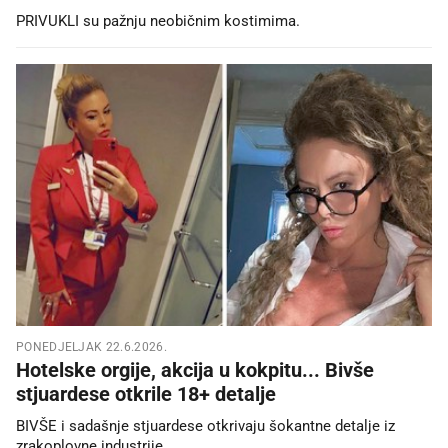
PRIVUKLI su pažnju neobičnim kostimima.
PONEDJELJAK 22.6.2026.
Hotelske orgije, akcija u kokpitu... Bivše
stjuardese otkrile 18+ detalje
BIVŠE i sadašnje stjuardese otkrivaju šokantne detalje iz
zrakoplovne industrije.