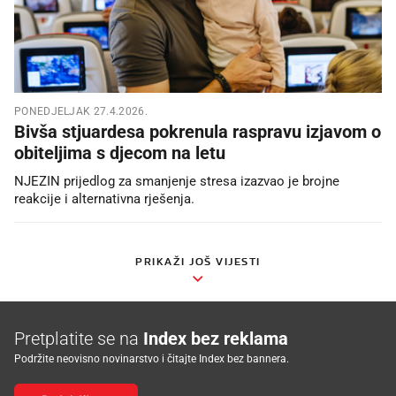
PONEDJELJAK 27.4.2026.
Bivša stjuardesa pokrenula raspravu izjavom o
obiteljima s djecom na letu
NJEZIN prijedlog za smanjenje stresa izazvao je brojne
reakcije i alternativna rješenja.
PRIKAŽI JOŠ VIJESTI
Pretplatite se na
Index bez reklama
Podržite neovisno novinarstvo i čitajte Index bez bannera.