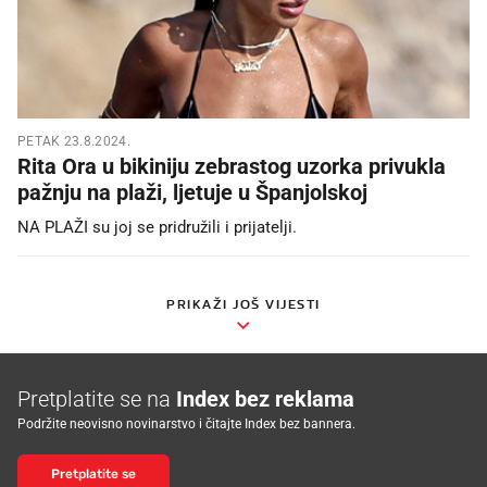
PETAK 23.8.2024.
Rita Ora u bikiniju zebrastog uzorka privukla
pažnju na plaži, ljetuje u Španjolskoj
NA PLAŽI su joj se pridružili i prijatelji.
PRIKAŽI JOŠ VIJESTI
Pretplatite se na
Index bez reklama
Podržite neovisno novinarstvo i čitajte Index bez bannera.
Pretplatite se