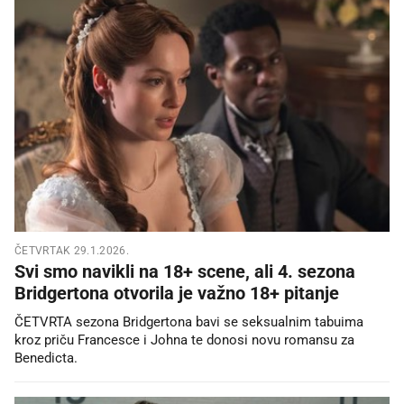
ČETVRTAK 29.1.2026.
Svi smo navikli na 18+ scene, ali 4. sezona
Bridgertona otvorila je važno 18+ pitanje
ČETVRTA sezona Bridgertona bavi se seksualnim tabuima
kroz priču Francesce i Johna te donosi novu romansu za
Benedicta.