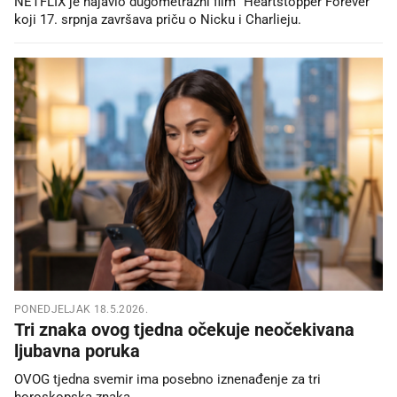
NETFLIX je najavio dugometražni film "Heartstopper Forever"
koji 17. srpnja završava priču o Nicku i Charlieju.
PONEDJELJAK 18.5.2026.
Tri znaka ovog tjedna očekuje neočekivana
ljubavna poruka
OVOG tjedna svemir ima posebno iznenađenje za tri
horoskopska znaka.