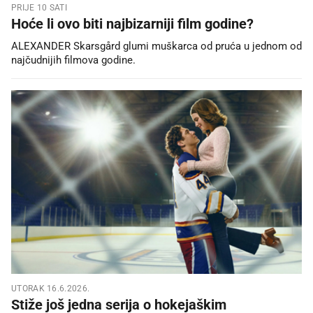
PRIJE 10 SATI
Hoće li ovo biti najbizarniji film godine?
ALEXANDER Skarsgård glumi muškarca od pruća u jednom od
najčudnijih filmova godine.
UTORAK 16.6.2026.
Stiže još jedna serija o hokejaškim