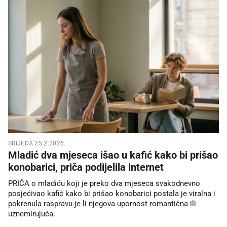
SRIJEDA 25.2.2026.
Mladić dva mjeseca išao u kafić kako bi prišao
konobarici, priča podijelila internet
PRIČA o mladiću koji je preko dva mjeseca svakodnevno
posjećivao kafić kako bi prišao konobarici postala je viralna i
pokrenula raspravu je li njegova upornost romantična ili
uznemirujuća.