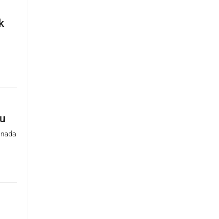
k
ju
 nada