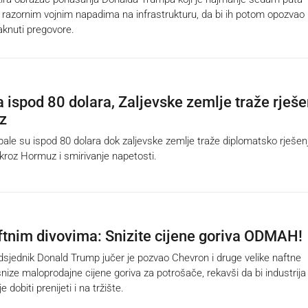
nu razornim vojnim napadima na infrastrukturu, da bi ih potom opozvao
aknuti pregovore.
a ispod 80 dolara, Zaljevske zemlje traže rješe
z
ale su ispod 80 dolara dok zaljevske zemlje traže diplomatsko rješen
 kroz Hormuz i smirivanje napetosti.
tnim divovima: Snizite cijene goriva ODMAH!
jednik Donald Trump jučer je pozvao Chevron i druge velike naftne
nize maloprodajne cijene goriva za potrošače, rekavši da bi industrija
e dobiti prenijeti i na tržište.