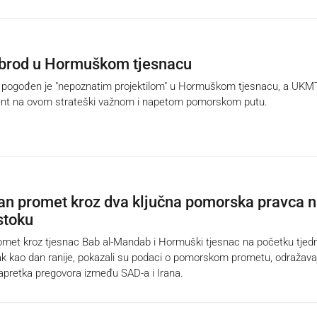
brod u Hormuškom tjesnacu
pogođen je "nepoznatim projektilom" u Hormuškom tjesnacu, a UK
ident na ovom strateški važnom i napetom pomorskom putu.
an promet kroz dva ključna pomorska pravca 
stoku
et kroz tjesnac Bab al-Mandab i Hormuški tjesnac na početku tjedn
ak kao dan ranije, pokazali su podaci o pomorskom prometu, odražava
apretka pregovora između SAD-a i Irana.