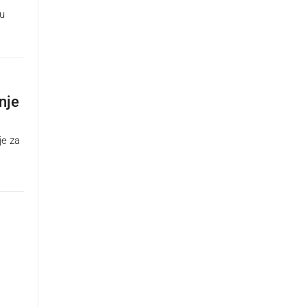
 u
nje
je za