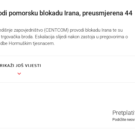
di pomorsku blokadu Irana, preusmjerena 44
išnje zapovjedništvo (CENTCOM) provodi blokadu Irana te su
4 trgovačka broda. Eskalacija slijedi nakon zastoja u pregovorima o
ovidbe Hormuškim tjesnacem.
RIKAŽI JOŠ VIJESTI
Pretplat
Podržite neov