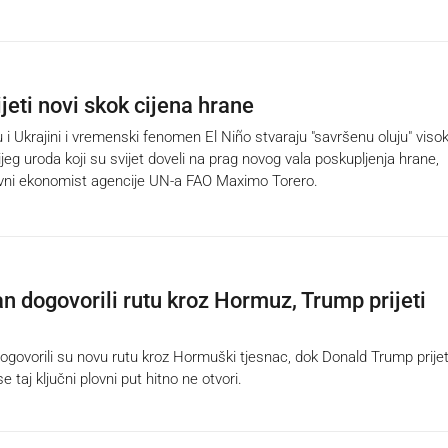
ijeti novi skok cijena hrane
i Ukrajini i vremenski fenomen El Niño stvaraju "savršenu oluju" visok
ijeg uroda koji su svijet doveli na prag novog vala poskupljenja hrane,
avni ekonomist agencije UN-a FAO Maximo Torero.
an dogovorili rutu kroz Hormuz, Trump prijeti
govorili su novu rutu kroz Hormuški tjesnac, dok Donald Trump prijet
taj ključni plovni put hitno ne otvori.