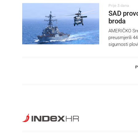
Prije 3 dana
SAD provo
broda
AMERIČKO Sred
preusmjerili 4
sigurnosti pl
P