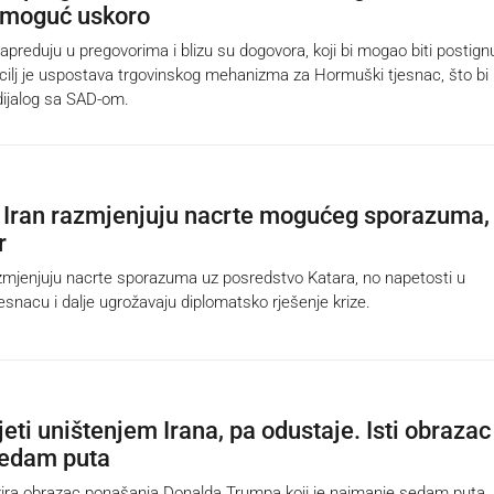
moguć uskoro
preduju u pregovorima i blizu su dogovora, koji bi mogao biti postign
 cilj je uspostava trgovinskog mehanizma za Hormuški tjesnac, što bi
 dijalog sa SAD-om.
 Iran razmjenjuju nacrte mogućeg sporazuma,
r
mjenjuju nacrte sporazuma uz posredstvo Katara, no napetosti u
nacu i dalje ugrožavaju diplomatsko rješenje krize.
eti uništenjem Irana, pa odustaje. Isti obrazac
sedam puta
ira obrazac ponašanja Donalda Trumpa koji je najmanje sedam puta