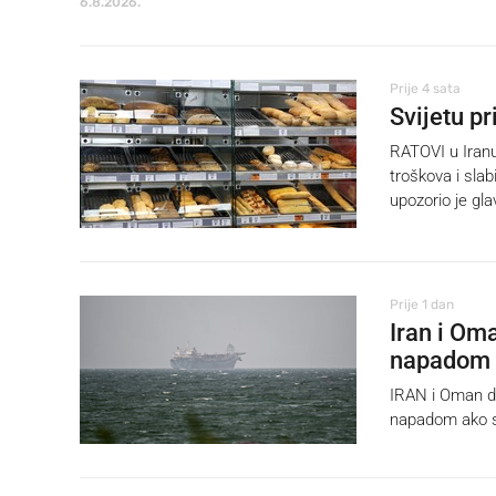
6.8.2026.
Prije 4 sata
Svijetu pr
RATOVI u Iranu 
troškova i slab
upozorio je gl
Prije 1 dan
Iran i Om
napadom
IRAN i Oman do
napadom ako se 