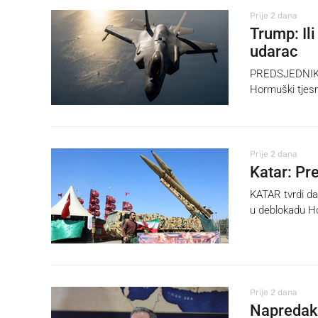
Prije 2 dana
Trump: Ili
udarac
PREDSJEDNIK S
Hormuški tjesna
Prije 2 dana
Katar: Pr
KATAR tvrdi da
u deblokadu Ho
Prije 2 dana
Napredak 