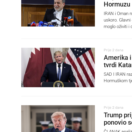
Hormuzu 
IRAN i Oman na
uskoro. Glavni
moglo oživiti i
Prije 2 dana
Amerika i
tvrdi Kata
SAD I IRAN raz
Hormuškom tjes
Prije 2 dana
Trump prij
ponovio 
ČLANAK analiz