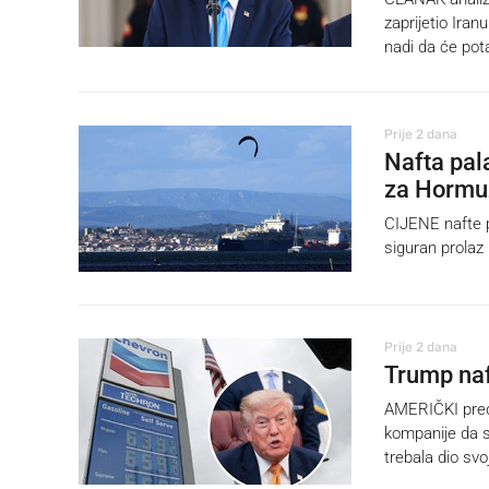
zaprijetio Ira
nadi da će pot
Prije 2 dana
Nafta pal
za Hormu
CIJENE nafte p
siguran prolaz
Prije 2 dana
Trump naf
AMERIČKI preds
kompanije da s
trebala dio svoj