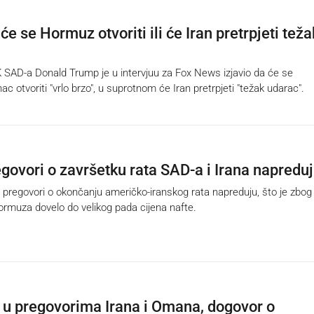
 će se Hormuz otvoriti ili će Iran pretrpjeti teža
AD-a Donald Trump je u intervjuu za Fox News izjavio da će se
c otvoriti "vrlo brzo", u suprotnom će Iran pretrpjeti "težak udarac".
egovori o završetku rata SAD-a i Irana napredu
 pregovori o okončanju američko-iranskog rata napreduju, što je zbog
rmuza dovelo do velikog pada cijena nafte.
u pregovorima Irana i Omana, dogovor o