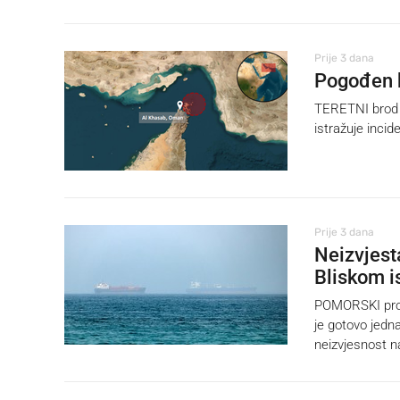
Prije 3 dana
Pogođen 
TERETNI brod 
istražuje inc
Prije 3 dana
Neizvjest
Bliskom i
POMORSKI prom
je gotovo jedn
neizvjesnost n