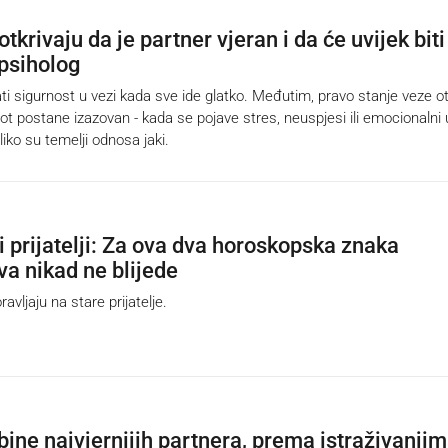
otkrivaju da je partner vjeran i da će uvijek biti
 psiholog
ti sigurnost u vezi kada sve ide glatko. Međutim, pravo stanje veze ot
vot postane izazovan - kada se pojave stres, neuspjesi ili emocionalni
liko su temelji odnosa jaki.
i prijatelji: Za ova dva horoskopska znaka
tva nikad ne blijede
vljaju na stare prijatelje.
bine najvjernijih partnera, prema istraživanji