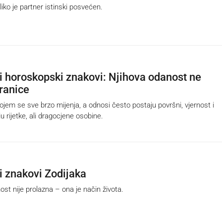
liko je partner istinski posvećen.
ji horoskopski znakovi: Njihova odanost ne
ranice
jem se sve brzo mijenja, a odnosi često postaju površni, vjernost i
 rijetke, ali dragocjene osobine.
ji znakovi Zodijaka
t nije prolazna – ona je način života.