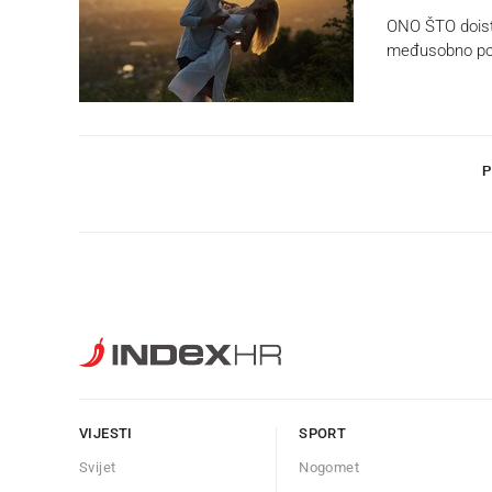
ONO ŠTO doista
međusobno povj
P
VIJESTI
SPORT
Svijet
Nogomet