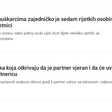
škarcima zajedničko je sedam rijetkih osobi
etnici
stanu odani jednoj osobi cijeli život dijele nekoliko rijetkih, ali
 osobina.
ka koja otkrivaju da je partner vjeran i da će uv
rtnericu
stavnih znakova otkriva gradi li partner odnos na iskrenosti i odanos