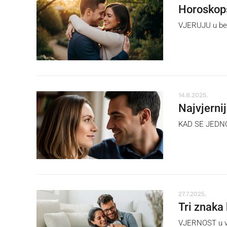
Horoskops
VJERUJU u bezu
14.8.2025.
Najvjerni
KAD SE JEDNOM
27.7.2025.
Tri znaka 
VJERNOST u vezi