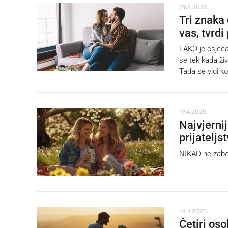
29.4.2025.
Tri znaka 
vas, tvrdi
LAKO je osjeća
se tek kada ži
Tada se vidi ko
19.4.2025.
Najvjernij
prijateljs
NIKAD ne zabora
14.4.2025.
Četiri oso