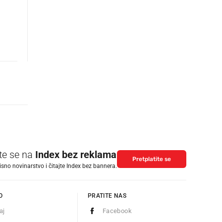
ite se na
Index bez reklama
Pretplatite se
isno novinarstvo i čitajte Index bez bannera.
O
PRATITE NAS
aj
Facebook