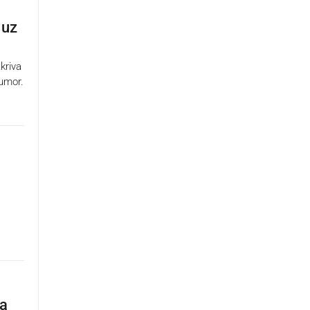
 uz
kriva
 umor.
ma