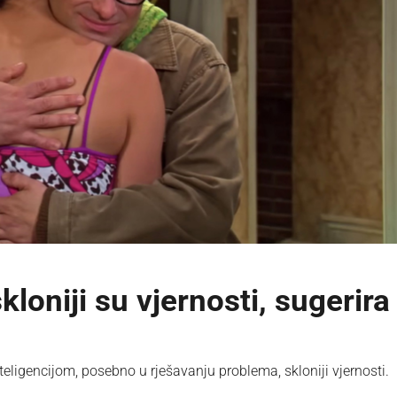
kloniji su vjernosti, sugerira
ligencijom, posebno u rješavanju problema, skloniji vjernosti.