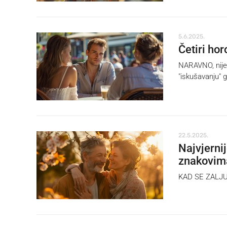
5.6.2025.
Četiri hor
NARAVNO, nije 
"iskušavanju" g
22.5.2025.
Najvjerni
znakovim
KAD SE ZALJUBE