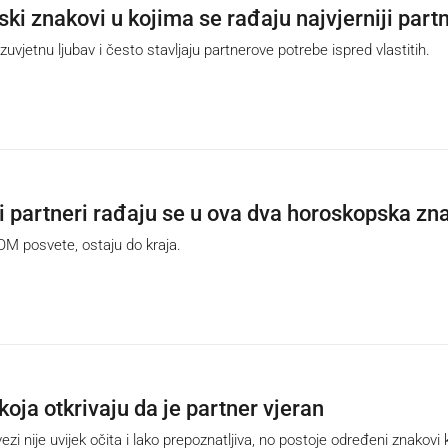
ki znakovi u kojima se rađaju najvjerniji partn
vjetnu ljubav i često stavljaju partnerove potrebe ispred vlastitih.
ji partneri rađaju se u ova dva horoskopska zn
 posvete, ostaju do kraja.
koja otkrivaju da je partner vjeran
 nije uvijek očita i lako prepoznatljiva, no postoje određeni znakovi k