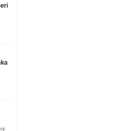
eri
aka
oji