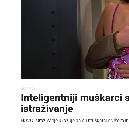
16.7.2026.
Inteligentniji muškarci s
istraživanje
NOVO istraživanje ukazuje da su muškarci s višom inte