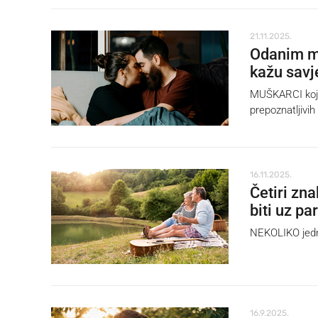
21.11.2025.
Odanim mu
kažu savj
MUŠKARCI koji o
prepoznatljivih
16.11.2025.
Četiri zna
biti uz pa
NEKOLIKO jedno
16.9.2025.