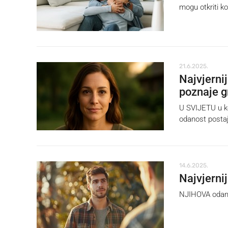
mogu otkriti ko
21.6.2025.
Najvjerni
poznaje g
U SVIJETU u ko
odanost postaju
14.6.2025.
Najvjerni
NJIHOVA odanos