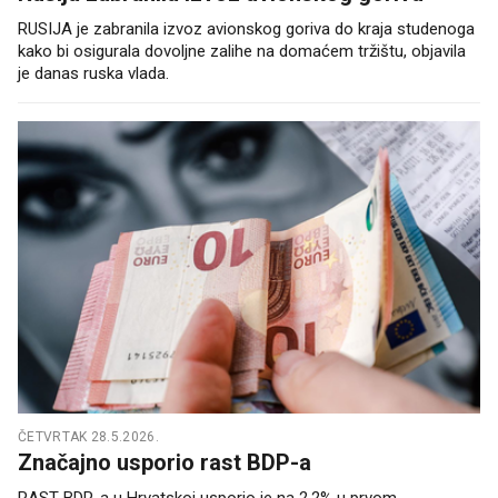
RUSIJA je zabranila izvoz avionskog goriva do kraja studenoga
kako bi osigurala dovoljne zalihe na domaćem tržištu, objavila
je danas ruska vlada.
ČETVRTAK 28.5.2026.
Značajno usporio rast BDP-a
RAST BDP-a u Hrvatskoj usporio je na 2,2% u prvom