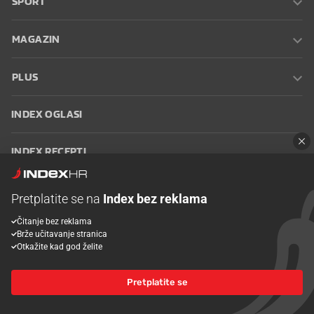
SPORT
MAGAZIN
PLUS
INDEX OGLASI
INDEX RECEPTI
INFO
Pretplatite se na
Index bez reklama
Čitanje bez reklama
Oglašavanje
Zaposli se na Indexu
Kontakt
Impressum
Uvjeti
Brže učitavanje stranica
korištenja
Postavke kolačića
Otkažite kad god želite
Pretplatite se
© 2026 Index