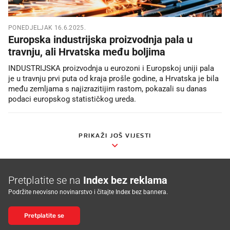
PONEDJELJAK 16.6.2025.
Europska industrijska proizvodnja pala u
travnju, ali Hrvatska među boljima
INDUSTRIJSKA proizvodnja u eurozoni i Europskoj uniji pala
je u travnju prvi puta od kraja prošle godine, a Hrvatska je bila
među zemljama s najizrazitijim rastom, pokazali su danas
podaci europskog statističkog ureda.
PRIKAŽI JOŠ VIJESTI
Pretplatite se na
Index bez reklama
Podržite neovisno novinarstvo i čitajte Index bez bannera.
Pretplatite se