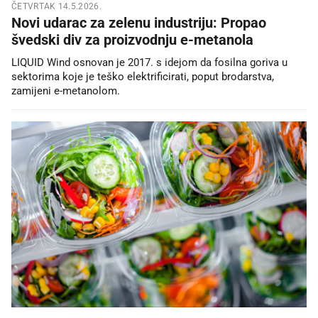
ČETVRTAK 14.5.2026.
Novi udarac za zelenu industriju: Propao
švedski div za proizvodnju e-metanola
LIQUID Wind osnovan je 2017. s idejom da fosilna goriva u
sektorima koje je teško elektrificirati, poput brodarstva,
zamijeni e-metanolom.