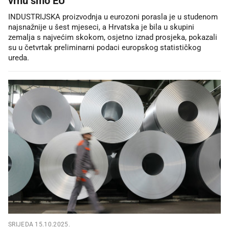
vrhu smo EU
INDUSTRIJSKA proizvodnja u eurozoni porasla je u studenom
najsnažnije u šest mjeseci, a Hrvatska je bila u skupini
zemalja s najvećim skokom, osjetno iznad prosjeka, pokazali
su u četvrtak preliminarni podaci europskog statističkog
ureda.
SRIJEDA 15.10.2025.