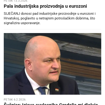
PETAK 13.3.2026.
Pala industrijska proizvodnja u eurozoni
SIJEČANJ donosi pad industrijske proizvodnje u eurozoni i
Hrvatskoj, poglavito u netrajnim potrošačkim dobrima, što
signalizira usporavanje.
PETAK 6.2.2026.
Šušnjar: Izjava suvlasnika Gredelja mi djeluje