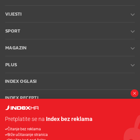
VIJESTI
SPORT
MAGAZIN
PLUS
INDEX OGLASI
INDEX RECEPTI
INFO
Pretplatite se na
Index bez reklama
Čitanje bez reklama
Oglašavanje
Zaposli se na Indexu
Kontakt
Impressum
Uvjeti
Brže učitavanje stranica
korištenja
Postavke kolačića