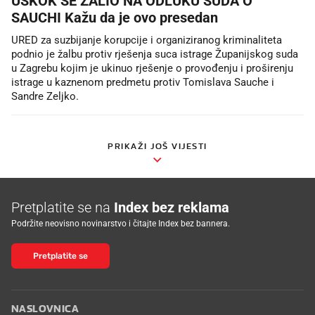
USKOK SE ŽALIO NA ODLUKU SUDA O
SAUCHI Kažu da je ovo presedan
URED za suzbijanje korupcije i organiziranog kriminaliteta
podnio je žalbu protiv rješenja suca istrage Županijskog suda
u Zagrebu kojim je ukinuo rješenje o provođenju i proširenju
istrage u kaznenom predmetu protiv Tomislava Sauche i
Sandre Zeljko.
PRIKAŽI JOŠ VIJESTI
Pretplatite se na
Index bez reklama
Podržite neovisno novinarstvo i čitajte Index bez bannera.
Pretplatite se
NASLOVNICA