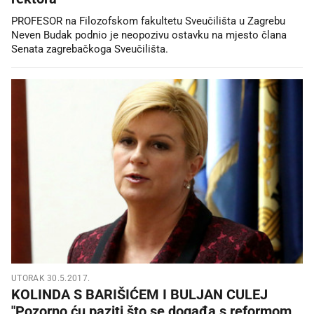
PROFESOR na Filozofskom fakultetu Sveučilišta u Zagrebu
Neven Budak podnio je neopozivu ostavku na mjesto člana
Senata zagrebačkoga Sveučilišta.
UTORAK 30.5.2017.
KOLINDA S BARIŠIĆEM I BULJAN CULEJ
"Pozorno ću paziti što se događa s reformom