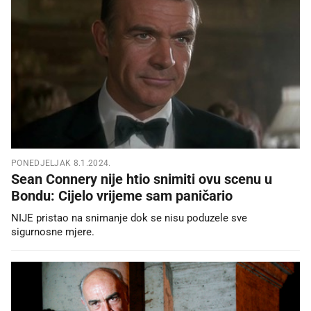
PONEDJELJAK 8.1.2024.
Sean Connery nije htio snimiti ovu scenu u
Bondu: Cijelo vrijeme sam paničario
NIJE pristao na snimanje dok se nisu poduzele sve
sigurnosne mjere.