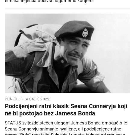
filmska legenda odbivši nogometnu karijeru.
PONEDJELJAK 6.10.2025.
Podcijenjeni ratni klasik Seana Conneryja koji
ne bi postojao bez Jamesa Bonda
STATUS zvijezde stečen ulogom Jamesa Bonda omogućio je
Seanu Conneryju snimanje hvaljene, ali podcijenjene ratne
drame "Brdo" redatelja Sidneyja Lumeta, jednog od vrhunaca