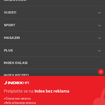
VIJESTI
SPORT
MAGAZIN
PLUS
INDEX OGLASI
INDEX RECEPTI
INFO
Pretplatite se na
Index bez reklama
Čitanje bez reklama
Oglašavanje
Zaposli se na Indexu
Kontakt
Impressum
Uvjeti
Brže učitavanje stranica
korištenja
Postavke kolačića