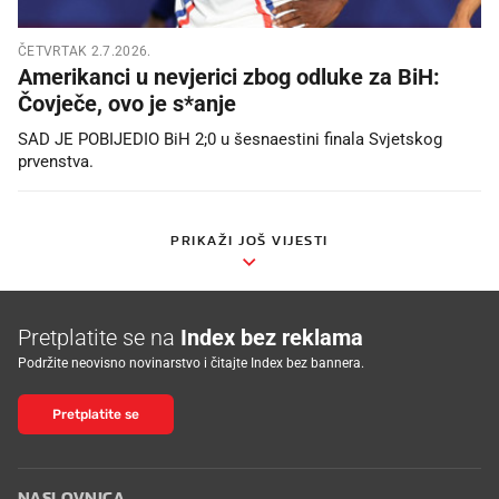
ČETVRTAK 2.7.2026.
Amerikanci u nevjerici zbog odluke za BiH:
Čovječe, ovo je s*anje
SAD JE POBIJEDIO BiH 2;0 u šesnaestini finala Svjetskog
prvenstva.
PRIKAŽI JOŠ VIJESTI
Pretplatite se na
Index bez reklama
Podržite neovisno novinarstvo i čitajte Index bez bannera.
Pretplatite se
NASLOVNICA