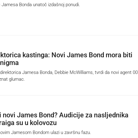
u Jamesa Bonda unatoč izdašnoj ponudi.
ektorica kastinga: Novi James Bond mora biti
enigma
direktorica Jamesa Bonda, Debbie McWilliams, tvrdi da novi agent 0
znat glumac.
ti novi James Bond? Audicije za nasljednika
raiga su u kolovozu
ovim Jamesom Bondom ulazi u završnu fazu.