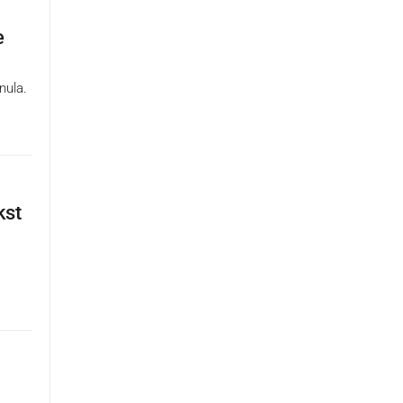
e
nula.
kst