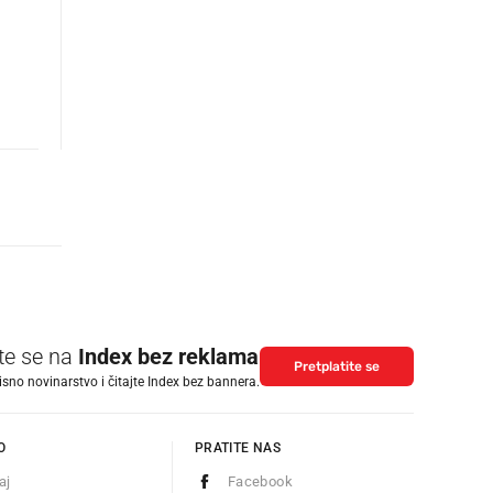
ite se na
Index bez reklama
Pretplatite se
isno novinarstvo i čitajte Index bez bannera.
O
PRATITE NAS
aj
Facebook