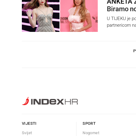
ANKETA
Z
Biramo n
U TIJEKU je p
partnericom na
P
VIJESTI
SPORT
Svijet
Nogomet