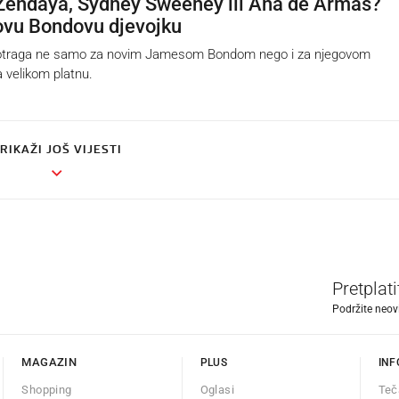
endaya, Sydney Sweeney ili Ana de Armas?
ovu Bondovu djevojku
otraga ne samo za novim Jamesom Bondom nego i za njegovom
 velikom platnu.
RIKAŽI JOŠ VIJESTI
Pretplat
Podržite neov
MAGAZIN
PLUS
INF
Shopping
Oglasi
Teč