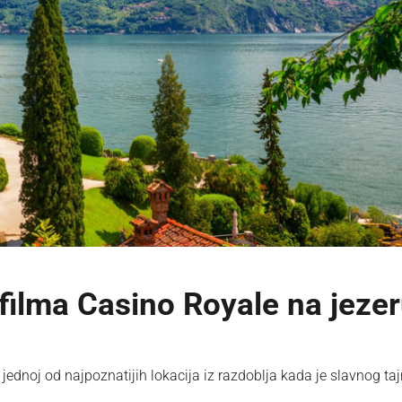
z filma Casino Royale na jeze
ednoj od najpoznatijih lokacija iz razdoblja kada je slavnog ta