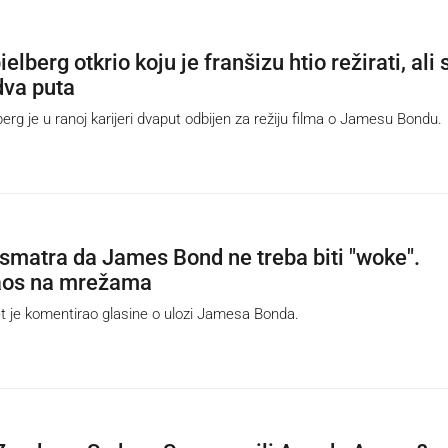
elberg otkrio koju je franšizu htio režirati, ali 
dva puta
rg je u ranoj karijeri dvaput odbijen za režiju filma o Jamesu Bondu.
a smatra da James Bond ne treba biti "woke".
aos na mrežama
t je komentirao glasine o ulozi Jamesa Bonda.