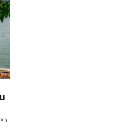
ru
jnog