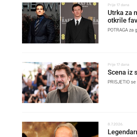
Prije 17 dana
Utrka za 
otkrile fa
POTRAGA za glu
Prije 17 dana
Scena iz 
PRISJETIO se tr
8.7.2026.
Legendarn