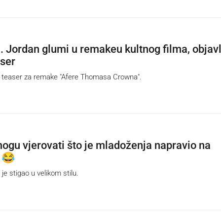
. Jordan glumi u remakeu kultnog filma, objav
aser
teaser za remake "Afere Thomasa Crowna".
mogu vjerovati što je mladoženja napravio na
 😂
 stigao u velikom stilu.