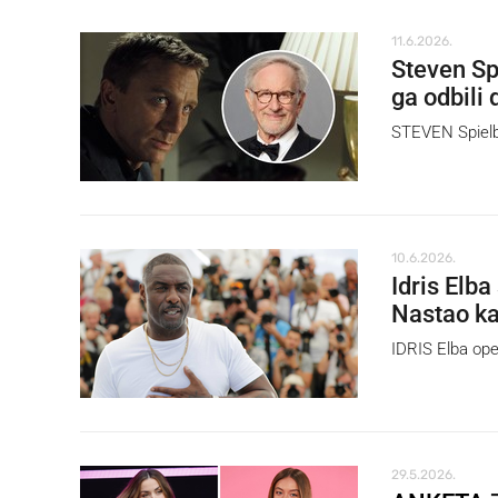
11.6.2026.
Steven Spi
ga odbili 
STEVEN Spielbe
10.6.2026.
Idris Elb
Nastao k
IDRIS Elba ope
29.5.2026.