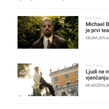
Prije 5 dana
Michael B
je prvi te
OBJAVLJEN je 
Prije 17 dana
Ljudi ne 
vjenčanju
MLADOŽENJA je