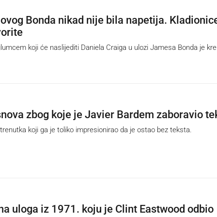
novog Bonda nikad nije bila napetija. Kladionic
vorite
mcem koji će naslijediti Daniela Craiga u ulozi Jamesa Bonda je kre
snova zbog koje je Javier Bardem zaboravio te
enutka koji ga je toliko impresionirao da je ostao bez teksta.
a uloga iz 1971. koju je Clint Eastwood odbio