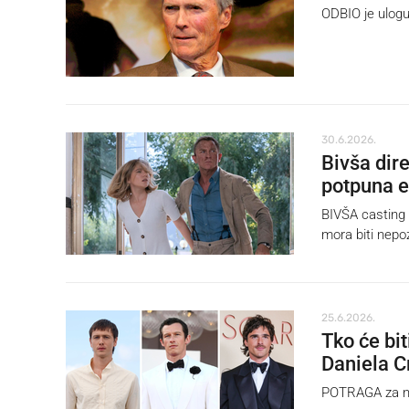
ODBIO je ulog
30.6.2026.
Bivša dir
potpuna 
BIVŠA casting 
mora biti nepo
25.6.2026.
Tko će bi
Daniela C
POTRAGA za n