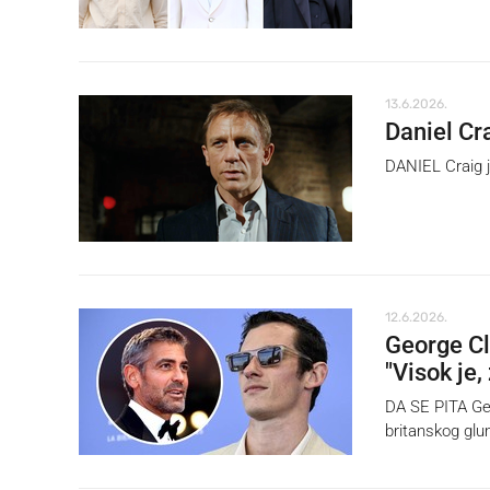
13.6.2026.
Daniel Cr
DANIEL Craig j
12.6.2026.
George Cl
"Visok je
DA SE PITA Geo
britanskog gl