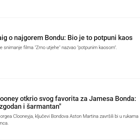
aig o najgorem Bondu: Bio je to potpuni kaos
e snimanje filma "Zrno utjehe" nazvao "potpunim kaosom".
ooney otkrio svog favorita za Jamesa Bonda:
, zgodan i šarmantan"
rgea Clooneyja, ključevi Bondova Aston Martina završili bi u rukama
umca.