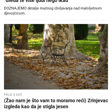
"Gleda te više ljudi nego ikad"
DOZNAJEMO detalje mučnog iživljavanja nad maloljetnom
djevojčicom.
PRIJE 8 SATI
(Žao nam je što vam to moramo reći) Zrinjevac
izgleda kao da je stigla jesen