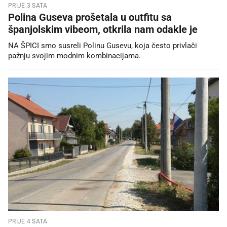
PRIJE 3 SATA
Polina Guseva prošetala u outfitu sa
španjolskim vibeom, otkrila nam odakle je
NA ŠPICI smo susreli Polinu Gusevu, koja često privlači
pažnju svojim modnim kombinacijama.
PRIJE 4 SATA