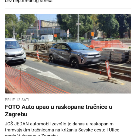
bez nepotrebnog stresa
PRIJE 12 SATI
FOTO Auto upao u raskopane tračnice u
Zagrebu
JOŠ JEDAN automobil završio je danas u raskopanim
tramvajskim tračnicama na križanju Savske ceste i Ulice
grada Vukovara u Zagrebu.