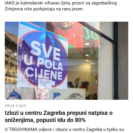
IAKO je kalendarski vrhunac ljeta, prizori sa zagrebačkog
Zrinjevca više podsjećaju na ranu jesen.
PRIJE 9 SATI
Izlozi u centru Zagreba prepuni natpisa o
sniženjima, popusti idu do 80%
U TRGOVINAMA odjeće i obuće u centru Zagreba u tijeku su