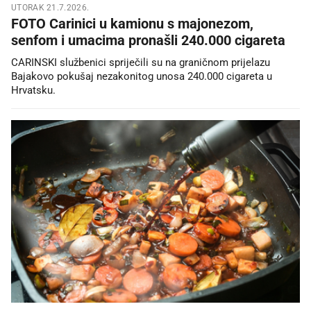
UTORAK 21.7.2026.
FOTO Carinici u kamionu s majonezom,
senfom i umacima pronašli 240.000 cigareta
CARINSKI službenici spriječili su na graničnom prijelazu
Bajakovo pokušaj nezakonitog unosa 240.000 cigareta u
Hrvatsku.