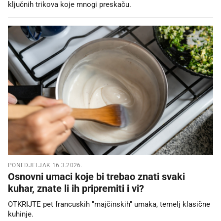
ključnih trikova koje mnogi preskaču.
PONEDJELJAK 16.3.2026.
Osnovni umaci koje bi trebao znati svaki
kuhar, znate li ih pripremiti i vi?
OTKRIJTE pet francuskih "majčinskih" umaka, temelj klasične
kuhinje.