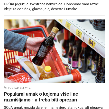
GRČKI jogurt je svestrana namirnica. Donosimo vam razne
ideje za doručak, glavna jela, deserte i umake.
ČETVRTAK 9.4.2026.
Popularni umak o kojemu više i ne
razmišljamo - a treba biti oprezan
SOJA umak možda daje jelima nevjerojatan okus, ali njegova