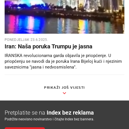
PONEDJELJAK 23.6.2025.
Iran: Naša poruka Trumpu je jasna
IRANSKA revolucionarna garda objavila je priopćenje. U
priopćenju se navodi da je poruka Irana Bijeloj kući i njezinim
saveznicima "jasna i nedvosmislena".
PRIKAŽI JOŠ VIJESTI
Pretplatite se na
Index bez reklama
Podržite neovisno novinarstvo i čitajte Index bez bannera.