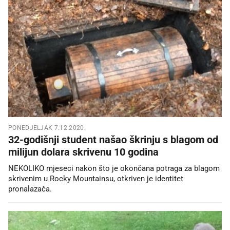
PONEDJELJAK 7.12.2020.
32-godišnji student našao škrinju s blagom od
milijun dolara skrivenu 10 godina
NEKOLIKO mjeseci nakon što je okončana potraga za blagom
skrivenim u Rocky Mountainsu, otkriven je identitet
pronalazača.