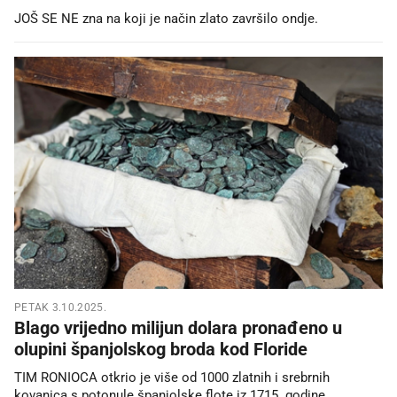
JOŠ SE NE zna na koji je način zlato završilo ondje.
PETAK 3.10.2025.
Blago vrijedno milijun dolara pronađeno u
olupini španjolskog broda kod Floride
TIM RONIOCA otkrio je više od 1000 zlatnih i srebrnih
kovanica s potonule španjolske flote iz 1715. godine.