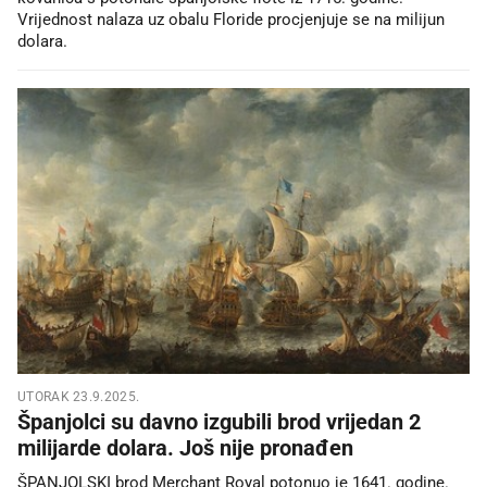
Vrijednost nalaza uz obalu Floride procjenjuje se na milijun
dolara.
UTORAK 23.9.2025.
Španjolci su davno izgubili brod vrijedan 2
milijarde dolara. Još nije pronađen
ŠPANJOLSKI brod Merchant Royal potonuo je 1641. godine.