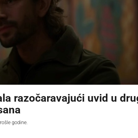
la razočaravajući uvid u dr
isana
rošle godine.