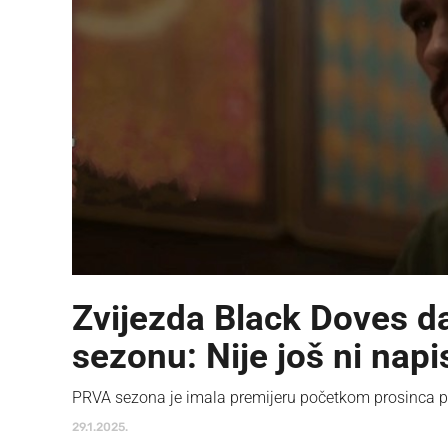
Zvijezda Black Doves da
sezonu: Nije još ni nap
PRVA sezona je imala premijeru početkom prosinca p
29.1.2025.