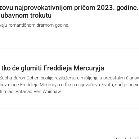
 zovu najprovokativnijom pričom 2023. godine.
ljubavnom trokutu
ivaju romantičnom dramom godine.
tko će glumiti Freddieja Mercuryja
acha Baron Cohen poslije razilaženja u mišljenju s preostalim člano
ez uloge Freddieja Mercuryja u filmu o pjevačevu životu, sad je potv
ti mladi Britanac Ben Whishaw.