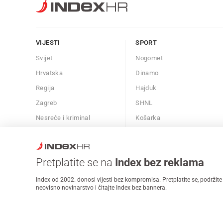
VIJESTI
SPORT
Svijet
Nogomet
Hrvatska
Dinamo
Regija
Hajduk
Zagreb
SHNL
Nesreće i kriminal
Košarka
Znanost
Borilački sportovi
Kalendar
Ostali sportovi
Pretplatite se na
Index bez reklama
Afere
Index od 2002. donosi vijesti bez kompromisa. Pretplatite se, podržite
neovisno novinarstvo i čitajte Index bez bannera.
Oglašavanje
Zaposli se na Indexu
Kontakt
Impressum