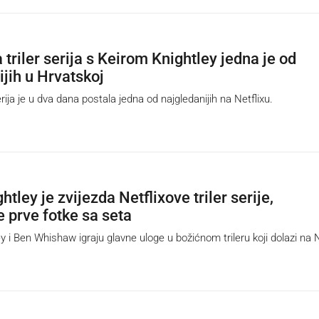
 triler serija s Keirom Knightley jedna je od
ijih u Hrvatskoj
ja je u dva dana postala jedna od najgledanijih na Netflixu.
htley je zvijezda Netflixove triler serije,
e prve fotke sa seta
 i Ben Whishaw igraju glavne uloge u božićnom trileru koji dolazi na N