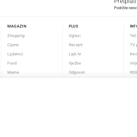
Pretplat
Podržite neov
MAGAZIN
PLUS
INF
Shopping
Oglasi
Teč
Cijene
Recepti
TV 
Ljubimci
Lajk.hr
Kin
Food
Vježbe
Vri
Mame
Odgovori
RS
Auto
Kalendar
Fit
Chill
Horoskop
Uvjeti korištenja
Postavke kolačića