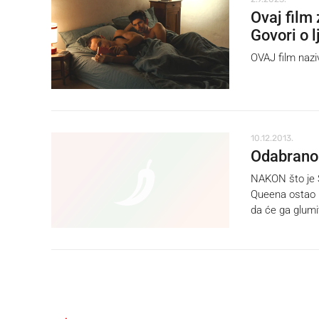
Ovaj film
Govori o 
OVAJ film naz
10.12.2013.
Odabrano 
NAKON što je S
Queena ostao b
da će ga glumi