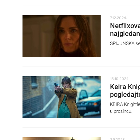
7.12.2024.
Netflixova
najgledan
ŠPIJUNSKA seri
15.10.2024.
Keira Knig
pogledajt
KEIRA Knightley
u prosincu.
2.9.2023.