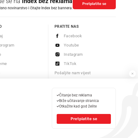
ite se na
Index bez reklama
Pretplatite se
isno novinarstvo i čitajte Index bez bannera.
O
PRATITE NAS
aj
Facebook
program
Youtube
o
Instagram
jeme
TikTok
S
Pošaljite nam vijest
Newsletter
Čitanje bez reklama
Brže učitavanje stranica
Otkažite kad god želite
Pretplatite se
© 2026 Index