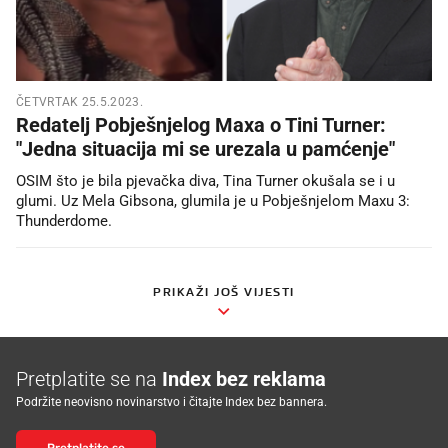
ČETVRTAK 25.5.2023.
Redatelj Pobješnjelog Maxa o Tini Turner:
"Jedna situacija mi se urezala u pamćenje"
OSIM što je bila pjevačka diva, Tina Turner okušala se i u
glumi. Uz Mela Gibsona, glumila je u Pobješnjelom Maxu 3:
Thunderdome.
PRIKAŽI JOŠ VIJESTI
Pretplatite se na
Index bez reklama
Podržite neovisno novinarstvo i čitajte Index bez bannera.
Pretplatite se