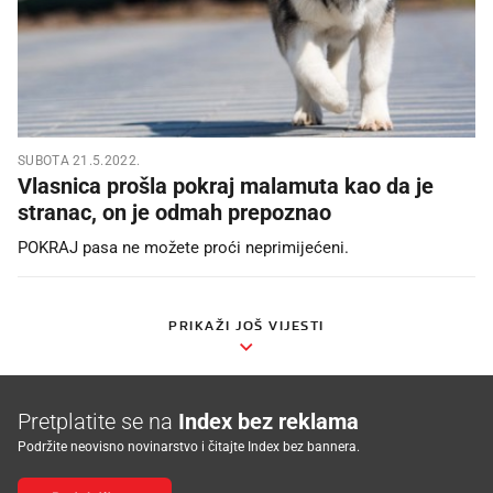
SUBOTA 21.5.2022.
Vlasnica prošla pokraj malamuta kao da je
stranac, on je odmah prepoznao
POKRAJ pasa ne možete proći neprimijećeni.
PRIKAŽI JOŠ VIJESTI
Pretplatite se na
Index bez reklama
Podržite neovisno novinarstvo i čitajte Index bez bannera.