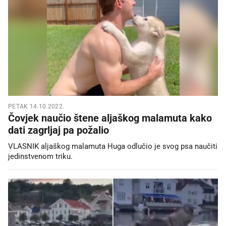
PETAK 14.10.2022.
Čovjek naučio štene aljaškog malamuta kako
dati zagrljaj pa požalio
VLASNIK aljaškog malamuta Huga odlučio je svog psa naučiti
jedinstvenom triku.