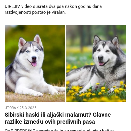
DIRLJIV video susreta dva psa nakon godinu dana
razdvojenosti postao je viralan.
UTORAK 25.3.2025.
Sibirski haski ili aljaški malamut? Glavne
razlike između ovih predivnih pasa
OVE PREDIVNE pasmine želja su mnogih, ali nisu baš za