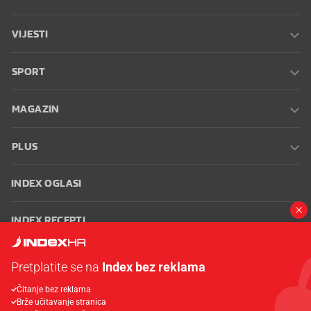
VIJESTI
SPORT
MAGAZIN
PLUS
INDEX OGLASI
INDEX RECEPTI
INFO
Pretplatite se na
Index bez reklama
Čitanje bez reklama
Oglašavanje
Zaposli se na Indexu
Kontakt
Impressum
Uvjeti
Brže učitavanje stranica
korištenja
Postavke kolačića