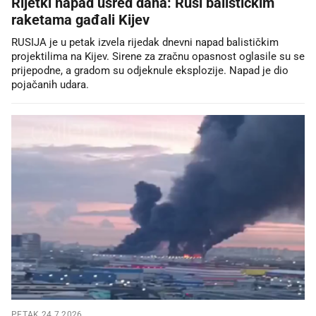
Rijetki napad usred dana: Rusi balističkim
raketama gađali Kijev
RUSIJA je u petak izvela rijedak dnevni napad balističkim
projektilima na Kijev. Sirene za zračnu opasnost oglasile su se
prijepodne, a gradom su odjeknule eksplozije. Napad je dio
pojačanih udara.
PETAK 24.7.2026.