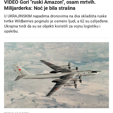
VIDEO Gori "ruski Amazon", osam mrtvih.
Milijarderka: Noć je bila strašna
U UKRAJINSKIM napadima dronovima na dva skladišta ruske
tvrtke Wildberries poginulo je osmero ljudi, a 62 su ozlijeđene.
Ukrajina tvrdi da su se objekti koristili za vojnu logistiku i
opskrbu.