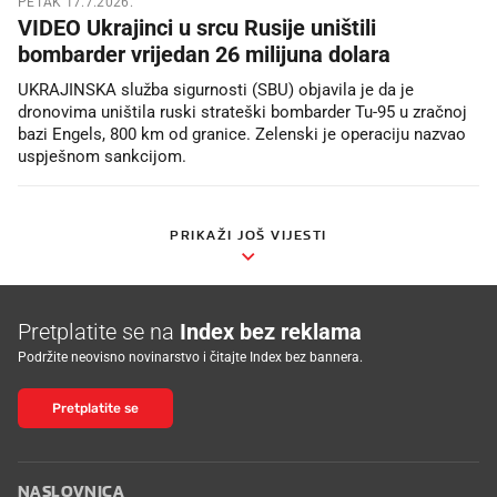
PETAK 17.7.2026.
VIDEO Ukrajinci u srcu Rusije uništili
bombarder vrijedan 26 milijuna dolara
UKRAJINSKA služba sigurnosti (SBU) objavila je da je
dronovima uništila ruski strateški bombarder Tu-95 u zračnoj
bazi Engels, 800 km od granice. Zelenski je operaciju nazvao
uspješnom sankcijom.
PRIKAŽI JOŠ VIJESTI
Pretplatite se na
Index bez reklama
Podržite neovisno novinarstvo i čitajte Index bez bannera.
Pretplatite se
NASLOVNICA