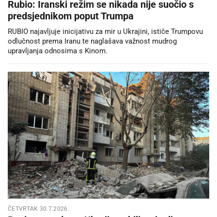
Rubio: Iranski režim se nikada nije suočio s
predsjednikom poput Trumpa
RUBIO najavljuje inicijativu za mir u Ukrajini, ističe Trumpovu
odlučnost prema Iranu te naglašava važnost mudrog
upravljanja odnosima s Kinom.
ČETVRTAK 30.7.2026.