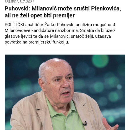
SRIJEDA 8.7.2026.
Puhovski: Milanović može srušiti Plenkovića,
ali ne želi opet biti premijer
POLITIČKI analitičar Žarko Puhovski analizira mogućnost
Milanovićeve kandidature na izborima. Smatra da bi uzeo
glasove ljevici te da se Milanović, unatoč želji, užasava
povratka na premijersku funkciju.