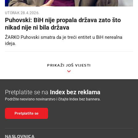
UTORAK 28.4.2026.
Puhovski: BiH nije propala država zato što
nikad nije ni bila država
ŽARKO Puhovski smatra da je treći entitet u BiH nerealna
ideja.
PRIKAŽI JOŠ VIJESTI
Pretplatite se na
Index bez reklama
Podržite neovisno novinarstvo i čitajte Index bez bannera.
Pretplatite se
NASLOVNICA