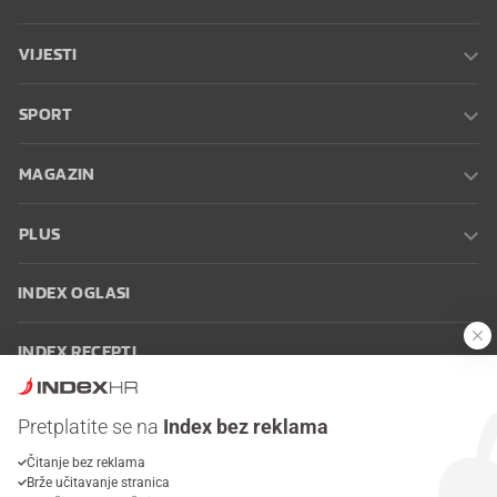
VIJESTI
SPORT
MAGAZIN
PLUS
INDEX OGLASI
INDEX RECEPTI
INFO
Pretplatite se na
Index bez reklama
Čitanje bez reklama
Oglašavanje
Zaposli se na Indexu
Kontakt
Impressum
Uvjeti
Brže učitavanje stranica
korištenja
Postavke kolačića