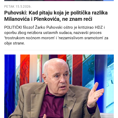
PETAK 15.5.2026.
Puhovski: Kad pitaju koja je politička razlika
Milanovića i Plenkovića, ne znam reći
POLITIČKI filozof Žarko Puhovski oštro je kritizirao HDZ i
oporbu zbog neizbora ustavnih sudaca, nazvavši proces
'trostrukom noćnom morom' i 'nezamislivom sramotom' za
obje strane.