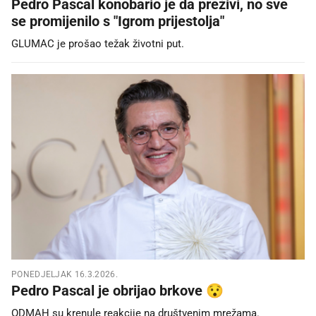
Pedro Pascal konobario je da preživi, no sve
se promijenilo s "Igrom prijestolja"
GLUMAC je prošao težak životni put.
PONEDJELJAK 16.3.2026.
Pedro Pascal je obrijao brkove 😯
ODMAH su krenule reakcije na društvenim mrežama.