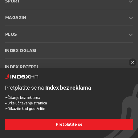
SPORT
MAGAZIN
PLUS
INDEX OGLASI
INDEX RECEPTI
INFO
Pretplatite se na
Index bez reklama
Čitanje bez reklama
Oglašavanje
Zaposli se na Indexu
Kontakt
Impressum
Uvjeti
Brže učitavanje stranica
korištenja
Postavke kolačića
Otkažite kad god želite
Pretplatite se
© 2026 Index