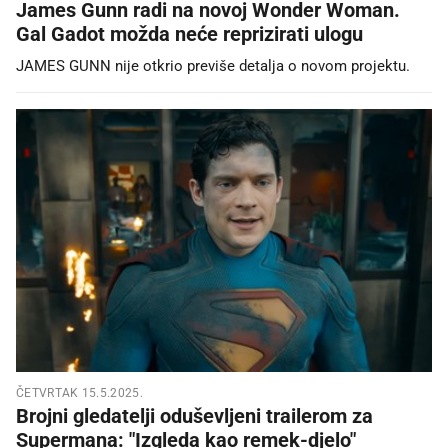
James Gunn radi na novoj Wonder Woman.
Gal Gadot možda neće reprizirati ulogu
JAMES GUNN nije otkrio previše detalja o novom projektu.
ČETVRTAK 15.5.2025.
Brojni gledatelji oduševljeni trailerom za
Supermana: "Izgleda kao remek-djelo"