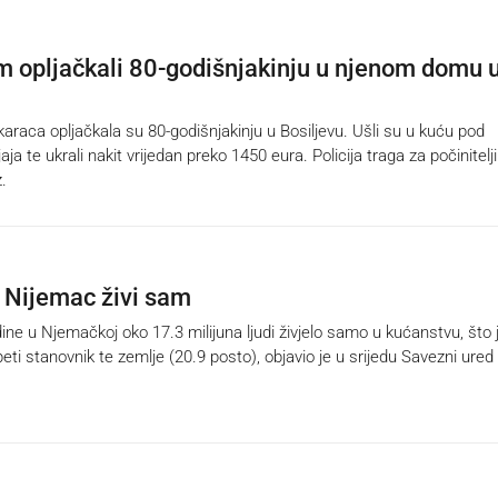
m opljačkali 80-godišnjakinju u njenom domu 
aca opljačkala su 80-godišnjakinju u Bosiljevu. Ušli su u kuću pod
jaja te ukrali nakit vrijedan preko 1450 eura. Policija traga za počinitelj
.
i Nijemac živi sam
ne u Njemačkoj oko 17.3 milijuna ljudi živjelo samo u kućanstvu, što 
 peti stanovnik te zemlje (20.9 posto), objavio je u srijedu Savezni ured