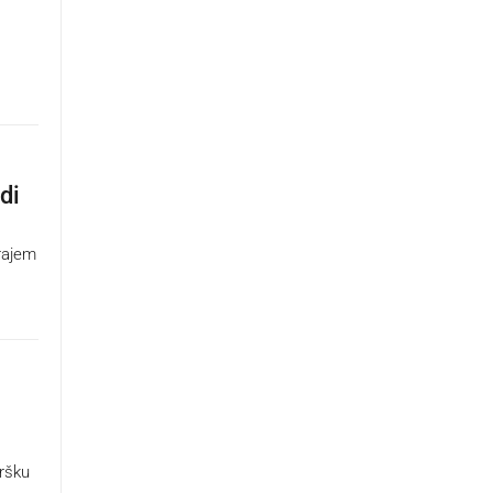
di
krajem
a
dršku