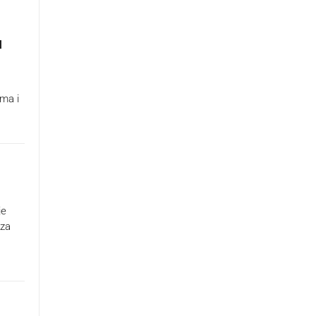
u
ima i
je
 za