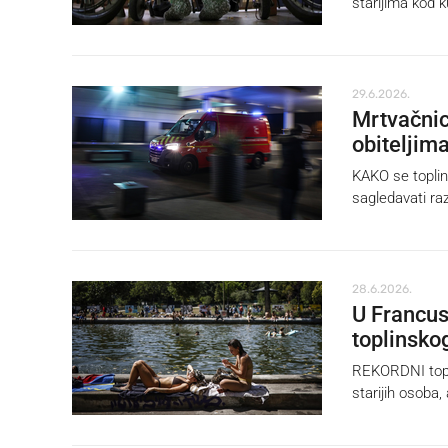
starijima kod 
29.6.2026.
Mrtvačnic
obiteljim
KAKO se toplin
sagledavati ra
28.6.2026.
U Francus
toplinsko
REKORDNI topli
starijih osoba, 