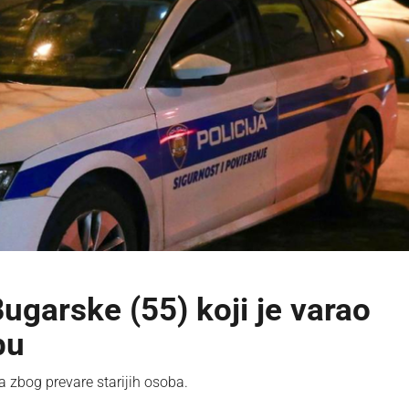
Bugarske (55) koji je varao
bu
 zbog prevare starijih osoba.