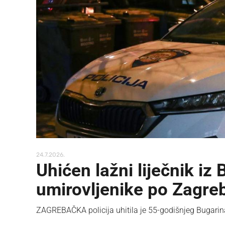
24.7.2026.
Uhićen lažni liječnik iz 
umirovljenike po Zagre
ZAGREBAČKA policija uhitila je 55-godišnjeg Bugarina