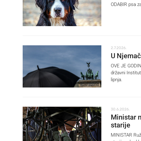
ODABIR psa za s
2.7.2026.
U Njemačk
OVE JE GODINE 
državni Institu
lipnja.
30.6.2026.
Ministar 
starije
MINISTAR Ružić