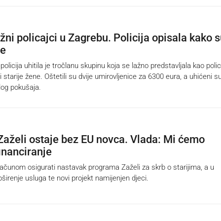
žni policajci u Zagrebu. Policija opisala kako 
de
cija uhitila je tročlanu skupinu koja se lažno predstavljala kao polic
li starije žene. Oštetili su dvije umirovljenice za 6300 eura, a uhićeni s
log pokušaja.
aželi ostaje bez EU novca. Vlada: Mi ćemo
inanciranje
čunom osigurati nastavak programa Zaželi za skrb o starijima, a u
roširenje usluga te novi projekt namijenjen djeci.