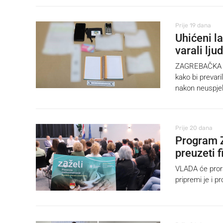
Prije 19 dana
Uhićeni la
varali lju
ZAGREBAČKA poli
kako bi prevari
nakon neuspje
Prije 20 dana
Program Z
preuzeti f
VLADA će prora
pripremi je i p