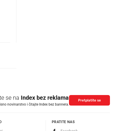
ite se na
Index bez reklama
Pretplatite se
isno novinarstvo i čitajte Index bez bannera.
O
PRATITE NAS
aj
Facebook