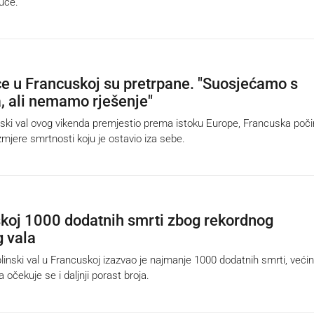
kuće.
e u Francuskoj su pretrpane. "Suosjećamo s
a, ali nemamo rješenje"
ski val ovog vikenda premjestio prema istoku Europe, Francuska poči
zmjere smrtnosti koju je ostavio iza sebe.
koj 1000 dodatnih smrti zbog rekordnog
g vala
nski val u Francuskoj izazvao je najmanje 1000 dodatnih smrti, već
a očekuje se i daljnji porast broja.