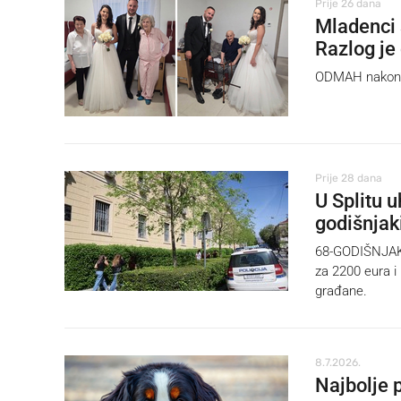
Prije 26 dana
Mladenci s
Razlog je 
ODMAH nakon vj
Prije 28 dana
U Splitu u
godišnjak
68-GODIŠNJAK u 
za 2200 eura i 
građane.
8.7.2026.
Najbolje 