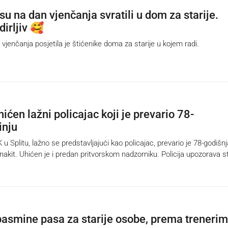
u na dan vjenčanja svratili u dom za starije.
dirljiv 🥰
enčanja posjetila je štićenike doma za starije u kojem radi.
hićen lažni policajac koji je prevario 78-
inju
Splitu, lažno se predstavljajući kao policajac, prevario je 78-godišnj
nakit. Uhićen je i predan pritvorskom nadzorniku. Policija upozorava st
pasmine pasa za starije osobe, prema treneri