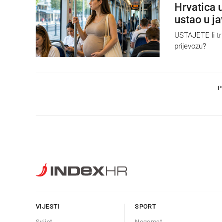
Hrvatica 
ustao u j
USTAJETE li tr
prijevozu?
P
VIJESTI
SPORT
Svijet
Nogomet