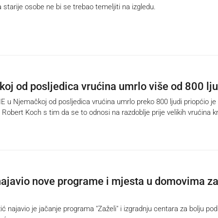
tarije osobe ne bi se trebao temeljiti na izgledu.
oj od posljedica vrućina umrlo više od 800 lju
u Njemačkoj od posljedica vrućina umrlo preko 800 ljudi priopćio je
t Robert Koch s tim da se to odnosi na razdoblje prije velikih vrućina 
najavio nove programe i mjesta u domovima z
 najavio je jačanje programa "Zaželi" i izgradnju centara za bolju po