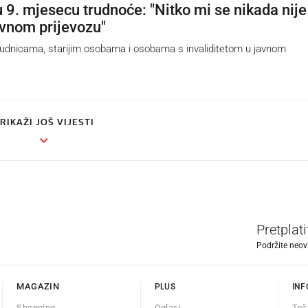
u 9. mjesecu trudnoće: "Nitko mi se nikada nije
avnom prijevozu"
udnicama, starijim osobama i osobama s invaliditetom u javnom
RIKAŽI JOŠ VIJESTI
Pretplat
Podržite neov
MAGAZIN
PLUS
INF
Shopping
Oglasi
Teč