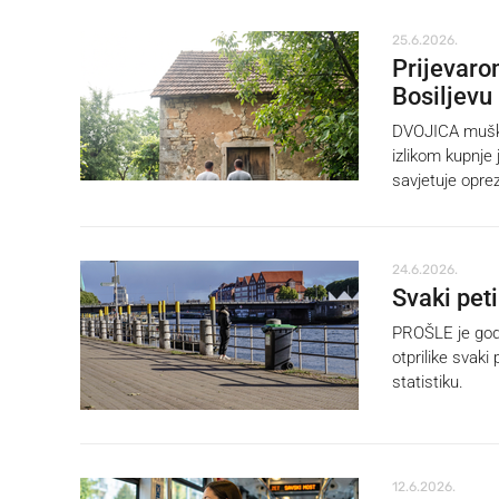
25.6.2026.
Prijevaro
Bosiljevu
DVOJICA muškar
izlikom kupnje 
savjetuje oprez
24.6.2026.
Svaki pet
PROŠLE je godi
otprilike svaki
statistiku.
12.6.2026.