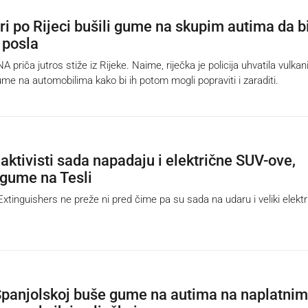
ri po Rijeci bušili gume na skupim autima da b
 posla
iča jutros stiže iz Rijeke. Naime, riječka je policija uhvatila vulkan
gume na automobilima kako bi ih potom mogli popraviti i zaraditi.
aktivisti sada napadaju i električne SUV-ove,
 gume na Tesli
tinguishers ne preže ni pred čime pa su sada na udaru i veliki elektr
panjolskoj buše gume na autima na naplatnim