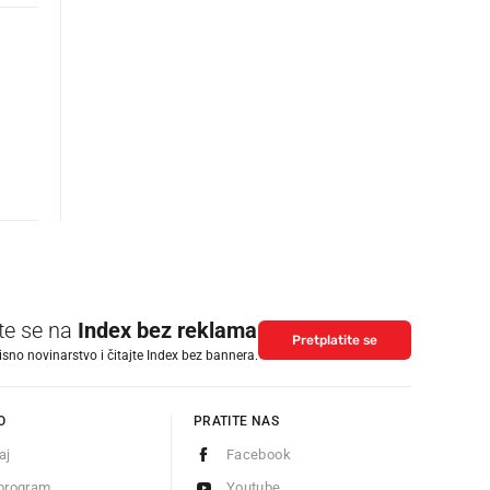
ite se na
Index bez reklama
Pretplatite se
isno novinarstvo i čitajte Index bez bannera.
O
PRATITE NAS
aj
Facebook
program
Youtube