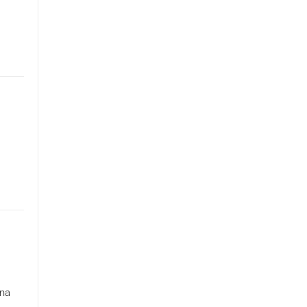
u
 na