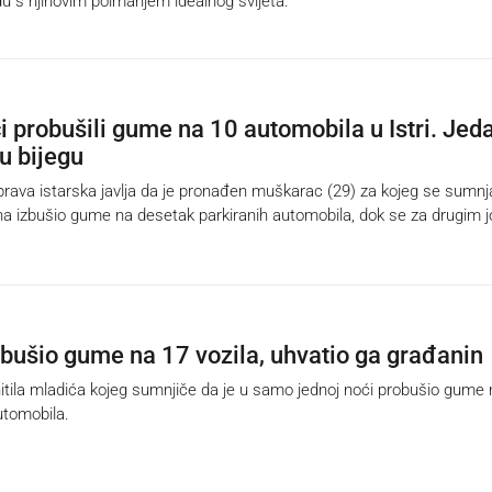
du s njihovim poimanjem idealnog svijeta.
i probušili gume na 10 automobila u Istri. Jed
 u bijegu
ava istarska javlja da je pronađen muškarac (29) za kojeg se sumnj
dna izbušio gume na desetak parkiranih automobila, dok se za drugim j
izbušio gume na 17 vozila, uhvatio ga građanin
itila mladića kojeg sumnjiče da je u samo jednoj noći probušio gume 
utomobila.