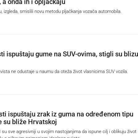
 a onda ih i opljačkaju
 izgleda, smislili novu metodu pljačkanja vozača automobila.
ti ispuštaju gume na SUV-ovima, stigli su bliz
ista ne odustaje u naumu da oteža život vlasnicima SUV vozila.
isti ispuštaju zrak iz guma na određenom tipu
e su bliže Hrvatskoj
u sve agresivniji u svojim nastojanjima da ispune cilj i oblikuju život