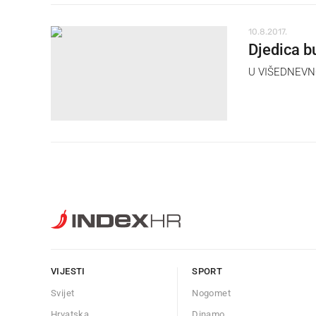
10.8.2017.
Djedica b
U VIŠEDNEVNOM
VIJESTI
SPORT
Svijet
Nogomet
Hrvatska
Dinamo