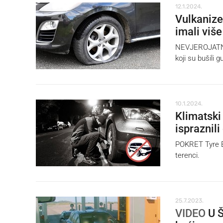
12.1.2024.
Vulkanize
imali više
NEVJEROJATNA pr
koji su bušili 
10.1.2024.
Klimatski 
ispraznili
POKRET Tyre Ex
terenci.
25.7.2023.
VIDEO
U Š