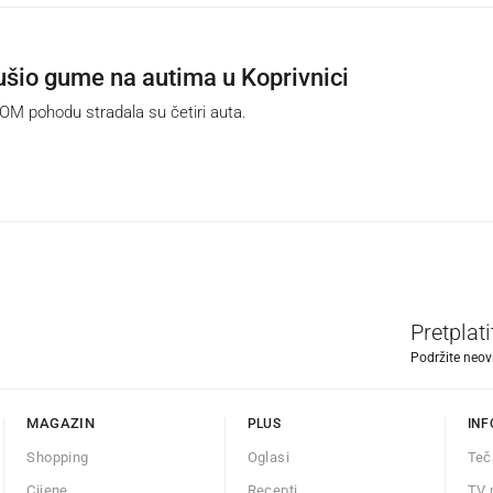
ušio gume na autima u Koprivnici
 pohodu stradala su četiri auta.
Pretplat
Podržite neov
MAGAZIN
PLUS
INF
Shopping
Oglasi
Teč
Cijene
Recepti
TV 