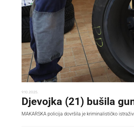
9.10.2025.
Djevojka (21) bušila g
MAKARSKA policija dovršila je kriminalističko istraž