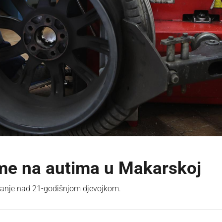
ume na autima u Makarskoj
ivanje nad 21-godišnjom djevojkom.