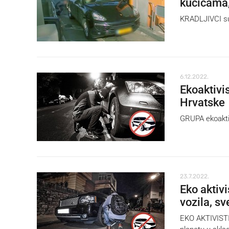
kućicama,
KRADLJIVCI su,
6.12.2022.
Ekoaktivis
Hrvatske
GRUPA ekoaktiv
23.7.2022.
Eko aktiv
vozila, sv
EKO AKTIVISTI s