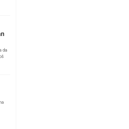
an
a da
oš
na