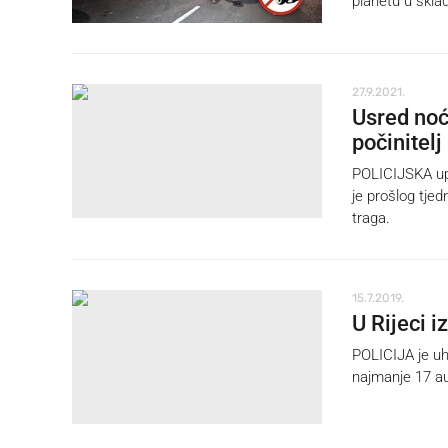
planetu u skla
27.9.2021.
Usred noć
počinitelj
POLICIJSKA upr
je prošlog tje
traga.
15.7.2019.
U Rijeci 
POLICIJA je uh
najmanje 17 a