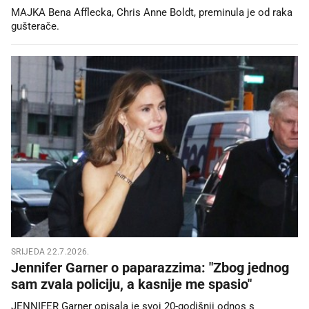
MAJKA Bena Afflecka, Chris Anne Boldt, preminula je od raka
gušterače.
SRIJEDA 22.7.2026.
Jennifer Garner o paparazzima: "Zbog jednog
sam zvala policiju, a kasnije me spasio"
JENNIFER Garner opisala je svoj 20-godišnji odnos s