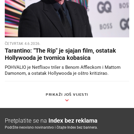
ČETVRTAK 4.6.2026.
Tarantino: "The Rip" je sjajan film, ostatak
Hollywooda je tvornica kobasica
POHVALIO je Netflixov triler s Benom Affleckom i Mattom
Damonom, a ostatak Hollywooda je oštro kritizirao.
PRIKAŽI JOŠ VIJESTI
Pretplatite se na
Index bez reklama
Podržite neovisno novinarstvo i čitajte Index bez bannera.