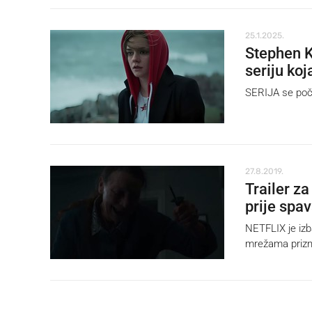
25.1.2025.
Stephen K
seriju ko
SERIJA se poče
27.8.2019.
Trailer za
prije spa
NETFLIX je izb
mrežama priznal