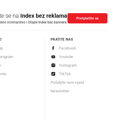
ite se na
Index bez reklama
Pretplatite se
isno novinarstvo i čitajte Index bez bannera.
O
PRATITE NAS
aj
Facebook
program
Youtube
o
Instagram
jeme
TikTok
S
Pošaljite nam vijest
Newsletter