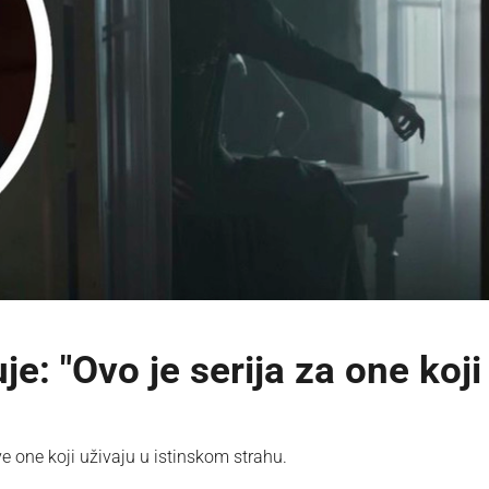
e: "Ovo je serija za one koji
e one koji uživaju u istinskom strahu.