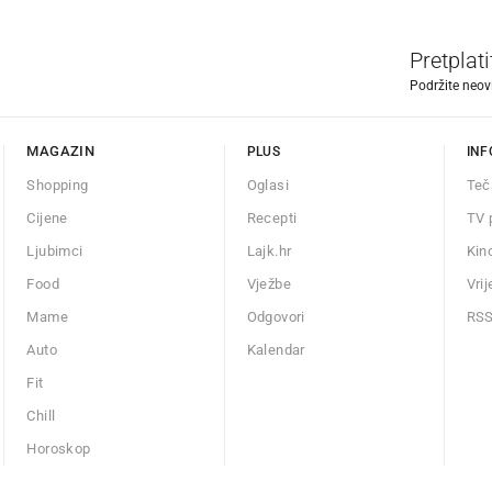
Pretplat
Podržite neov
MAGAZIN
PLUS
INF
Shopping
Oglasi
Teč
Cijene
Recepti
TV 
Ljubimci
Lajk.hr
Kin
Food
Vježbe
Vri
Mame
Odgovori
RS
Auto
Kalendar
Fit
Chill
Horoskop