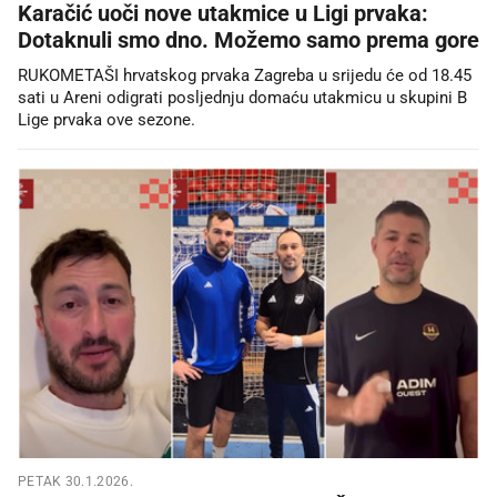
Karačić uoči nove utakmice u Ligi prvaka:
Dotaknuli smo dno. Možemo samo prema gore
RUKOMETAŠI hrvatskog prvaka Zagreba u srijedu će od 18.45
sati u Areni odigrati posljednju domaću utakmicu u skupini B
Lige prvaka ove sezone.
PETAK 30.1.2026.