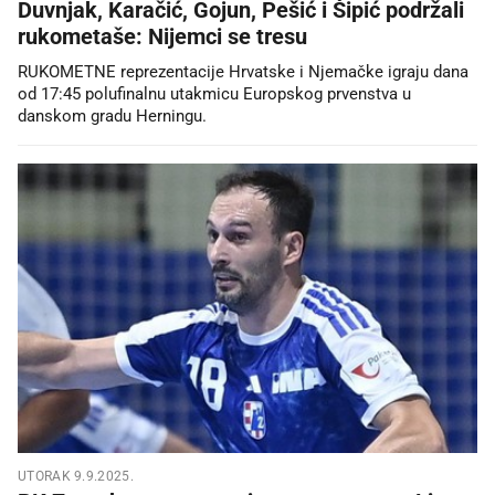
Duvnjak, Karačić, Gojun, Pešić i Šipić podržali
rukometaše: Nijemci se tresu
RUKOMETNE reprezentacije Hrvatske i Njemačke igraju dana
od 17:45 polufinalnu utakmicu Europskog prvenstva u
danskom gradu Herningu.
UTORAK 9.9.2025.