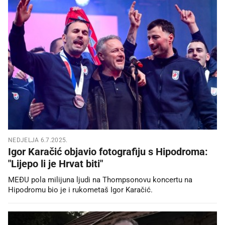
NEDJELJA 6.7.2025.
Igor Karačić objavio fotografiju s Hipodroma:
"Lijepo li je Hrvat biti"
MEĐU pola milijuna ljudi na Thompsonovu koncertu na
Hipodromu bio je i rukometaš Igor Karačić.