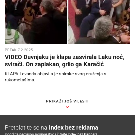
PETAK 7.2.2025.
VIDEO Duvnjaku je klapa zasvirala Laku noć,
svirači. On zaplakao, grlio ga Karačić
KLAPA Levanda objavila je snimke svog druženja s
rukometašima.
PRIKAŽI JOŠ VIJESTI
Pretplatite se na
Index bez reklama
Podržite neovisno novinarstvo i čitajte Index bez bannera.