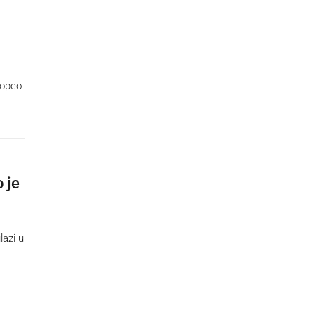
popeo
 je
lazi u