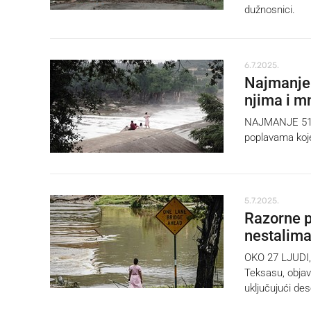
dužnosnici.
6.7.2025.
Najmanje 
njima i m
NAJMANJE 51 os
poplavama koje
5.7.2025.
Razorne p
nestalima
OKO 27 LJUDI, 
Teksasu, objavi
uključujući des