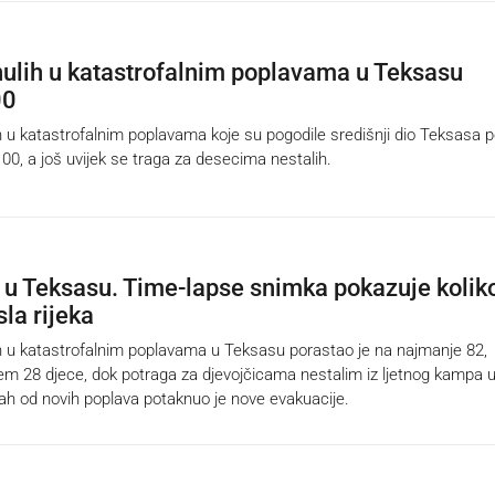
nulih u katastrofalnim poplavama u Teksasu
00
 u katastrofalnim poplavama koje su pogodile središnji dio Teksasa 
00, a još uvijek se traga za desecima nestalih.
 u Teksasu. Time-lapse snimka pokazuje koliko
la rijeka
 u katastrofalnim poplavama u Teksasu porastao je na najmanje 82,
rem 28 djece, dok potraga za djevojčicama nestalim iz ljetnog kampa u
trah od novih poplava potaknuo je nove evakuacije.