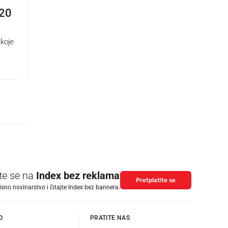
 20
 koje
ite se na
Index bez reklama
Pretplatite se
isno novinarstvo i čitajte Index bez bannera.
O
PRATITE NAS