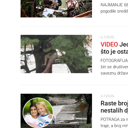
NAJMANJE 68 lj
pogodile središ
6.7.2025.
VIDEO
Jed
što je ost
FOTOGRAFIJA dj
širi se društv
saveznu držav
6.7.2025.
Raste bro
nestalih d
POTRAGA za nes
traje, a broj m