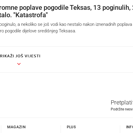
omne poplave pogodile Teksas, 13 poginulih,
alo. "Katastrofa"
poginulo, a nekoliko se još vodi kao nestalo nakon iznenadnih poplava
tro pogodile dijelove središnjeg Teksasa.
RIKAŽI JOŠ VIJESTI
Pretplat
Podržite neov
MAGAZIN
PLUS
INF