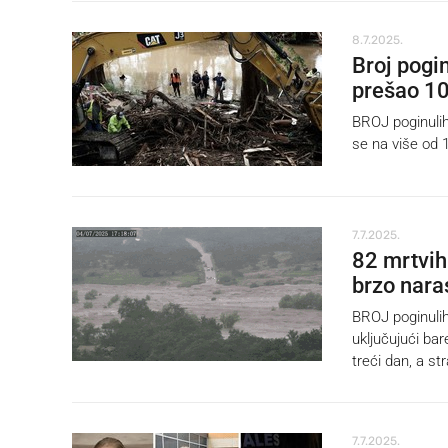
8.7.2025.
Broj pogi
prešao 1
BROJ poginulih
se na više od 1
7.7.2025.
82 mrtvih
brzo naras
BROJ poginulih
uključujući ba
treći dan, a s
7.7.2025.