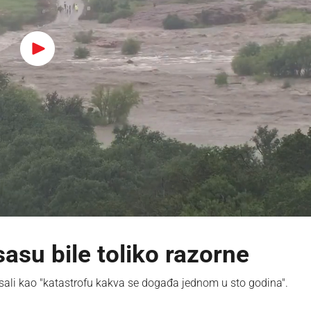
asu bile toliko razorne
sali kao "katastrofu kakva se događa jednom u sto godina".