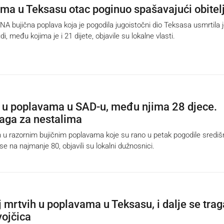
ma u Teksasu otac poginuo spašavajući obitel
bujična poplava koja je pogodila jugoistočni dio Teksasa usmrtila 
di, među kojima je i 21 dijete, objavile su lokalne vlasti.
 u poplavama u SAD-u, među njima 28 djece.
raga za nestalima
 u razornim bujičnim poplavama koje su rano u petak pogodile središn
e na najmanje 80, objavili su lokalni dužnosnici.
j mrtvih u poplavama u Teksasu, i dalje se trag
vojčica