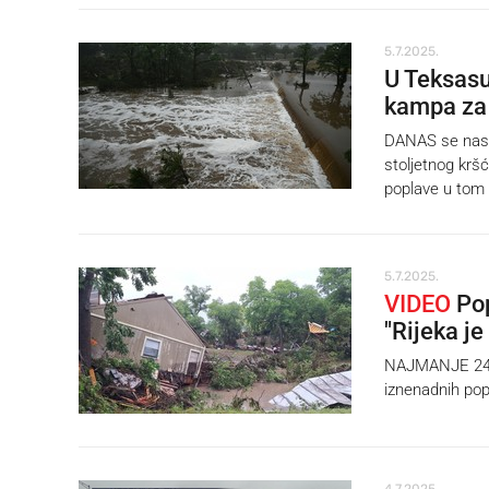
5.7.2025.
U Teksasu
kampa za 
DANAS se nasta
stoljetnog krš
poplave u tom 
5.7.2025.
VIDEO
Pop
"Rijeka je
NAJMANJE 24 os
iznenadnih pop
4.7.2025.