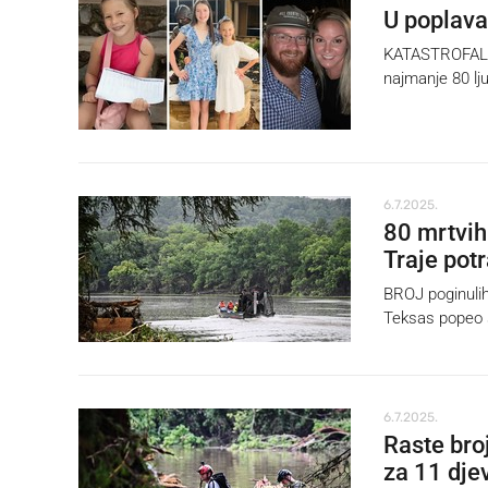
U poplava
KATASTROFALNA 
najmanje 80 lju
6.7.2025.
80 mrtvih
Traje pot
BROJ poginulih
Teksas popeo s
6.7.2025.
Raste bro
za 11 dje