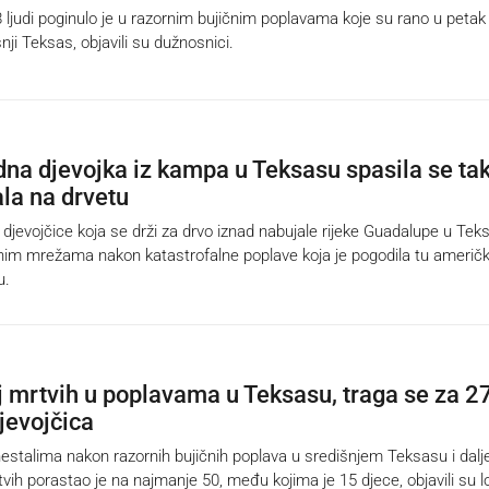
udi poginulo je u razornim bujičnim poplavama koje su rano u petak
nji Teksas, objavili su dužnosnici.
na djevojka iz kampa u Teksasu spasila se ta
ala na drvetu
evojčice koja se drži za drvo iznad nabujale rijeke Guadalupe u Tek
enim mrežama nakon katastrofalne poplave koja je pogodila tu američ
u.
j mrtvih u poplavama u Teksasu, traga se za 2
jevojčica
talima nakon razornih bujičnih poplava u središnjem Teksasu i dalj
rtvih porastao je na najmanje 50, među kojima je 15 djece, objavili su l