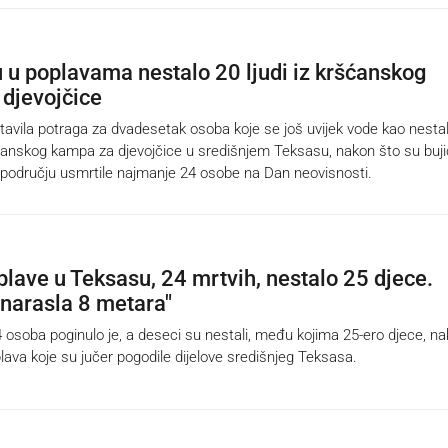
 u poplavama nestalo 20 ljudi iz kršćanskog
djevojčice
vila potraga za dvadesetak osoba koje se još uvijek vode kao nestal
ćanskog kampa za djevojčice u središnjem Teksasu, nakon što su buj
području usmrtile najmanje 24 osobe na Dan neovisnosti.
lave u Teksasu, 24 mrtvih, nestalo 25 djece.
 narasla 8 metara"
oba poginulo je, a deseci su nestali, među kojima 25-ero djece, n
lava koje su jučer pogodile dijelove središnjeg Teksasa.