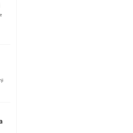
j
je
ji
a