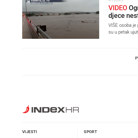
VIDEO
Ogr
djece nest
VIŠE osoba je 
su u petak uju
P
VIJESTI
SPORT