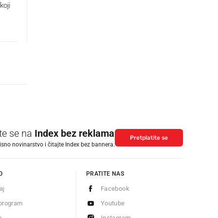
koji
ite se na
Index bez reklama
Pretplatite se
isno novinarstvo i čitajte Index bez bannera.
O
PRATITE NAS
aj
Facebook
program
Youtube
o
Instagram