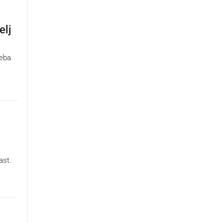
elj
reba
ast.