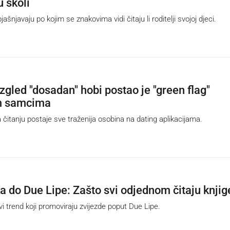
u školi
njavaju po kojim se znakovima vidi čitaju li roditelji svojoj djeci.
zgled "dosadan" hobi postao je "green flag"
m samcima
itanju postaje sve traženija osobina na dating aplikacijama.
a do Due Lipe: Zašto svi odjednom čitaju knjig
i trend koji promoviraju zvijezde poput Due Lipe.