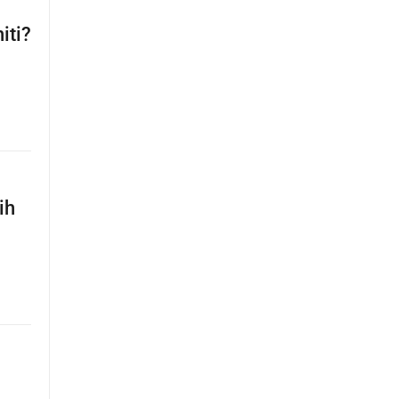
iti?
ih