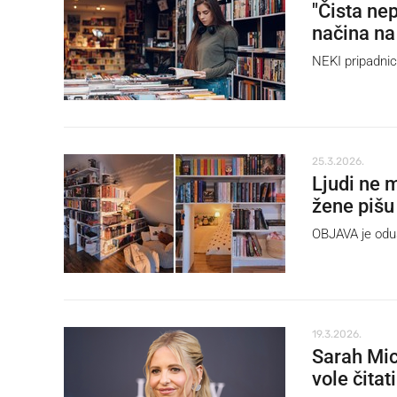
"Čista ne
načina na 
NEKI pripadnic
25.3.2026.
Ljudi ne m
žene pišu
OBJAVA je odu
19.3.2026.
Sarah Mich
vole čitati