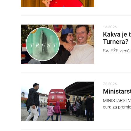
1.6.2026.
Kakva je t
Turnera?
SVJEŽE vjenčani
7.5.2026.
Ministars
MINISTARSTVO k
eura za promic