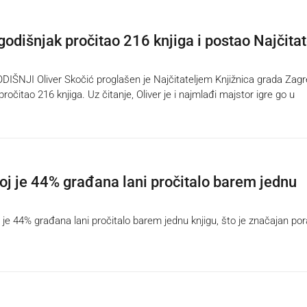
godišnjak pročitao 216 knjiga i postao Najčitat
ŠNJI Oliver Skočić proglašen je Najčitateljem Knjižnica grada Zag
 pročitao 216 knjiga. Uz čitanje, Oliver je i najmlađi majstor igre go u
oj je 44% građana lani pročitalo barem jednu
 44% građana lani pročitalo barem jednu knjigu, što je značajan por