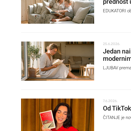
prednost 
EDUKATORI objaš
25.6.2026.
Jedan nai
moderni
LJUBAV prema č
7.6.2026.
Od TikTok
ČITANJE je nov