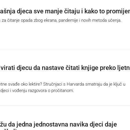
ašnja djeca sve manje čitaju i kako to promijen
 za čitanje opada zbog ekrana, pandemije i novih metoda učenja.
irati djecu da nastave čitati knjige preko ljetn
etne svađe oko lektire? Stručnjaci s Harvarda smatraju da je ključ u
 djeci i vođenju razgovora o pročitanom.
ažu da jedna jednostavna navika djeci daje