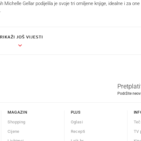
ichelle Gellar podijelila je svoje tri omiljene knjige, idealne i za one 
.
RIKAŽI JOŠ VIJESTI
Pretplat
Podržite neov
MAGAZIN
PLUS
INF
Shopping
Oglasi
Teč
Cijene
Recepti
TV 
Ljubimci
Lajk.hr
Kin