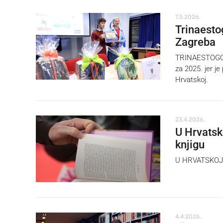
7.5.2026.
Trinaesto
Zagreba
TRINAESTOGODI
za 2025. jer je
Hrvatskoj.
23.4.2026.
U Hrvatsk
knjigu
U HRVATSKOJ je
4.4.2026.