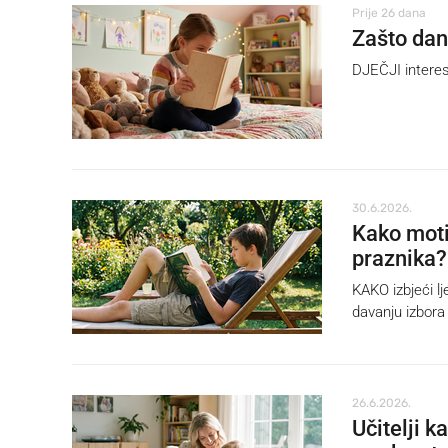
Prije 26 dana
Zašto dan
DJEČJI interes
30.6.2026.
Kako motiv
praznika?
KAKO izbjeći lj
davanju izbora
26.6.2026.
Učitelji k