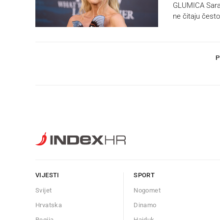
GLUMICA Sarah M
ne čitaju često
P
VIJESTI
SPORT
Svijet
Nogomet
Hrvatska
Dinamo
Regija
Hajduk