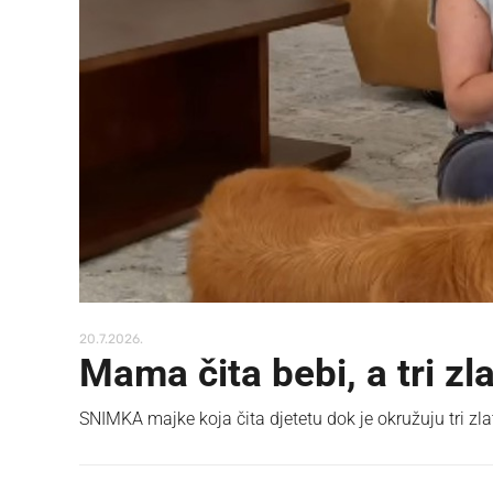
20.7.2026.
Mama čita bebi, a tri zl
SNIMKA majke koja čita djetetu dok je okružuju tri zlat