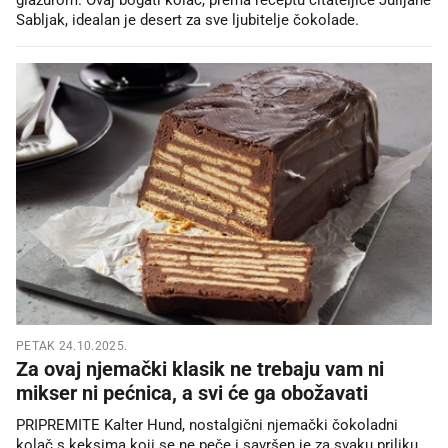
Sabljak, idealan je desert za sve ljubitelje čokolade.
PETAK 24.10.2025.
Za ovaj njemački klasik ne trebaju vam ni
mikser ni pećnica, a svi će ga obožavati
PRIPREMITE Kalter Hund, nostalgični njemački čokoladni
kolač s keksima koji se ne peče i savršen je za svaku priliku.