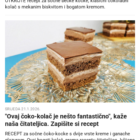
OTKRIJTE recept za sočne bečke kocke, klasični čokoladni
kolač s mekanim biskvitom i bogatom kremom.
SRIJEDA 21.1.2026.
"Ovaj čoko-kolač je nešto fantastično", kaže
naša čitateljica. Zapišite si recept
RECEPT za sočne čoko-kocke s dvije vrste kreme i ganache
glazurom. Ovaj bogati kolač, prema receptu čitateljice Julijane