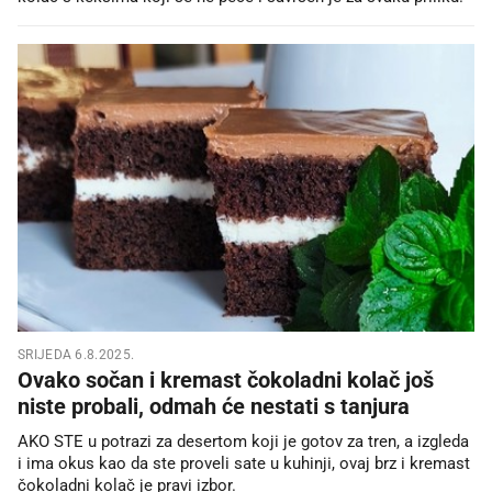
SRIJEDA 6.8.2025.
Ovako sočan i kremast čokoladni kolač još
niste probali, odmah će nestati s tanjura
AKO STE u potrazi za desertom koji je gotov za tren, a izgleda
i ima okus kao da ste proveli sate u kuhinji, ovaj brz i kremast
čokoladni kolač je pravi izbor.