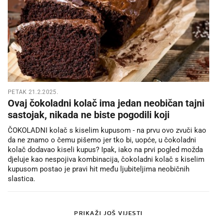
PETAK 21.2.2025.
Ovaj čokoladni kolač ima jedan neobičan tajni
sastojak, nikada ne biste pogodili koji
ČOKOLADNI kolač s kiselim kupusom - na prvu ovo zvuči kao
da ne znamo o čemu pišemo jer tko bi, uopće, u čokoladni
kolač dodavao kiseli kupus? Ipak, iako na prvi pogled možda
djeluje kao nespojiva kombinacija, čokoladni kolač s kiselim
kupusom postao je pravi hit među ljubiteljima neobičnih
slastica.
PRIKAŽI JOŠ VIJESTI