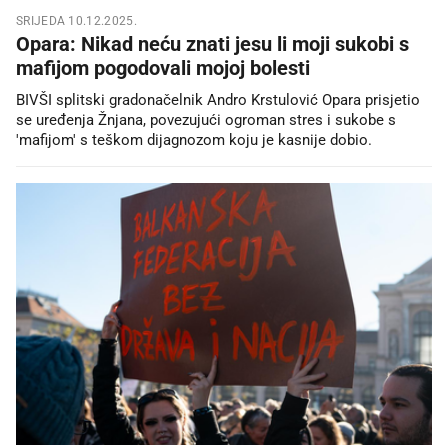
SRIJEDA 10.12.2025.
Opara: Nikad neću znati jesu li moji sukobi s
mafijom pogodovali mojoj bolesti
BIVŠI splitski gradonačelnik Andro Krstulović Opara prisjetio
se uređenja Žnjana, povezujući ogroman stres i sukobe s
'mafijom' s teškom dijagnozom koju je kasnije dobio.