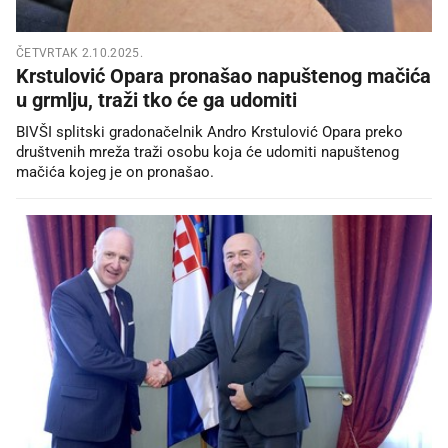
ČETVRTAK 2.10.2025.
Krstulović Opara pronašao napuštenog mačića
u grmlju, traži tko će ga udomiti
BIVŠI splitski gradonačelnik Andro Krstulović Opara preko
društvenih mreža traži osobu koja će udomiti napuštenog
mačića kojeg je on pronašao.