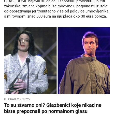
GLAS i DOSIP najavili su da će u saborsku proceduru uputiti
zakonske izmjene kojima bi se mirovine u potpunosti izuzele
od oporezivanja jer trenutačno više od polovice umirovljenika
s mirovinom iznad 600 eura na nju plaća oko 30 eura poreza.
UTORAK 2.9.2025.
To su stvarno oni? Glazbenici koje nikad ne
biste prepoznali po normalnom glasu