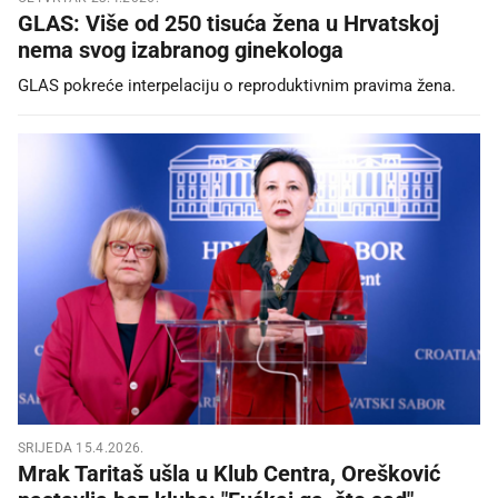
GLAS: Više od 250 tisuća žena u Hrvatskoj
nema svog izabranog ginekologa
GLAS pokreće interpelaciju o reproduktivnim pravima žena.
SRIJEDA 15.4.2026.
Mrak Taritaš ušla u Klub Centra, Orešković