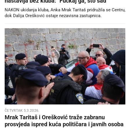
nastavlja bez kluba: "Fućkaj ga, što sad"
NAKON ukidanja kluba, Anka Mrak Taritaš pridružila se Centru,
dok Dalija Orešković ostaje nezavisna zastupnica.
ČETVRTAK 5.3.2026.
Mrak Taritaš i Orešković traže zabranu
prosvjeda ispred kuća političara i javnih osoba