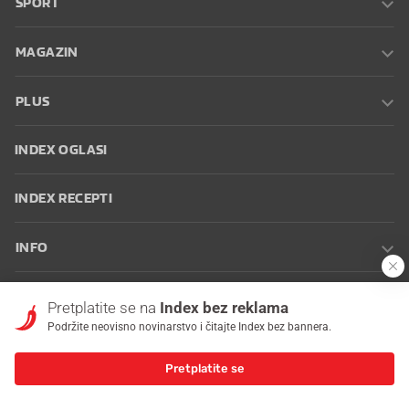
SPORT
MAGAZIN
PLUS
INDEX OGLASI
INDEX RECEPTI
INFO
Oglašavanje
Zaposli se na Indexu
Kontakt
Impressum
Uvjeti
Pretplatite se na
Index bez reklama
korištenja
Postavke kolačića
Podržite neovisno novinarstvo i čitajte Index bez bannera.
Pretplatite se
© 2026 Index