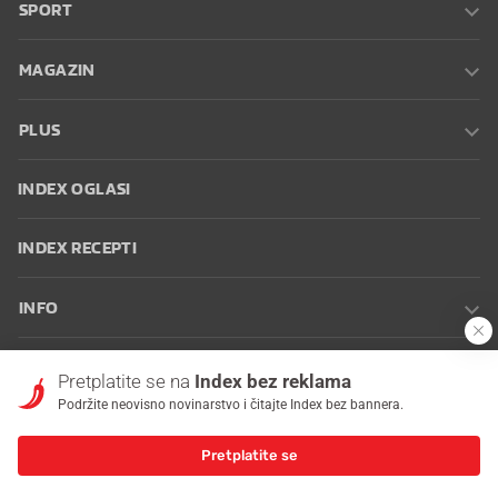
SPORT
MAGAZIN
PLUS
INDEX OGLASI
INDEX RECEPTI
INFO
Oglašavanje
Zaposli se na Indexu
Kontakt
Impressum
Uvjeti
Pretplatite se na
Index bez reklama
korištenja
Postavke kolačića
Podržite neovisno novinarstvo i čitajte Index bez bannera.
Pretplatite se
© 2026 Index