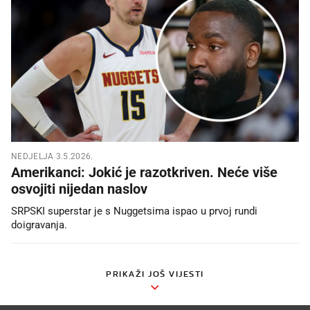
NEDJELJA 3.5.2026.
Amerikanci: Jokić je razotkriven. Neće više
osvojiti nijedan naslov
SRPSKI superstar je s Nuggetsima ispao u prvoj rundi
doigravanja.
PRIKAŽI JOŠ VIJESTI