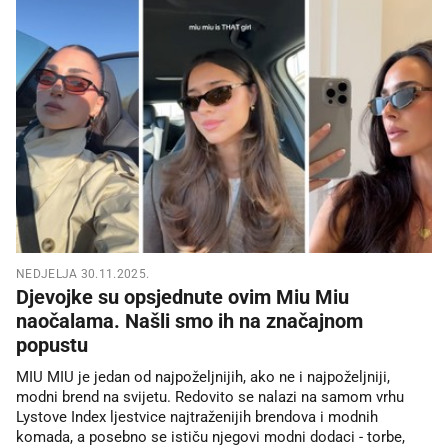
NEDJELJA 30.11.2025.
Djevojke su opsjednute ovim Miu Miu
naočalama. Našli smo ih na značajnom
popustu
MIU MIU je jedan od najpoželjnijih, ako ne i najpoželjniji,
modni brend na svijetu. Redovito se nalazi na samom vrhu
Lystove Index ljestvice najtraženijih brendova i modnih
komada, a posebno se ističu njegovi modni dodaci - torbe,