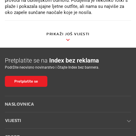
provodi na obiteljskom odmoru. Podijelila je nekoliko fotki s
plaže i pokazala sjajne ljetne outfite, ali nama su najviše za
oko zapele sunčane naočale koje je nosila.
PRIKAŽI JOŠ VIJESTI
Pretplatite se na
Index bez reklama
Podržite neovisno novinarstvo i čitajte Index bez bannera.
Pretplatite se
NASLOVNICA
VIJESTI