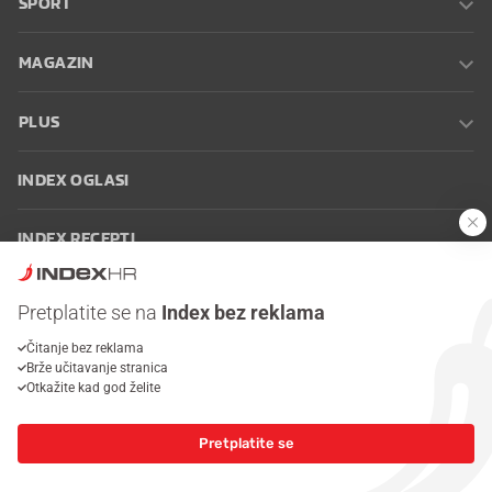
SPORT
MAGAZIN
PLUS
INDEX OGLASI
INDEX RECEPTI
INFO
Pretplatite se na
Index bez reklama
Čitanje bez reklama
Oglašavanje
Zaposli se na Indexu
Kontakt
Impressum
Uvjeti
Brže učitavanje stranica
korištenja
Postavke kolačića
Otkažite kad god želite
Pretplatite se
© 2026 Index