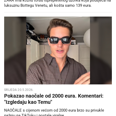
ZARA ima kožnu torbu isprepletenog uzorka koja podsjeća na
luksuznu Bottegu Venetu, ali košta samo 139 eura.
SRIJEDA 20.5.2026.
Pokazao naočale od 2000 eura. Komentari:
"Izgledaju kao Temu"
NAOČALE s cijenom većom od 2000 eura brzo su privukle
pažnju na TikToku i postale viralne.