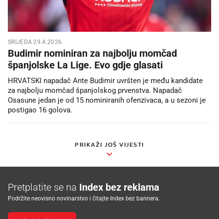
SRIJEDA 29.4.2026.
Budimir nominiran za najbolju momčad
španjolske La Lige. Evo gdje glasati
HRVATSKI napadač Ante Budimir uvršten je među kandidate
za najbolju momčad španjolskog prvenstva. Napadač
Osasune jedan je od 15 nominiranih ofenzivaca, a u sezoni je
postigao 16 golova.
PRIKAŽI JOŠ VIJESTI
Pretplatite se na
Index bez reklama
Podržite neovisno novinarstvo i čitajte Index bez bannera.