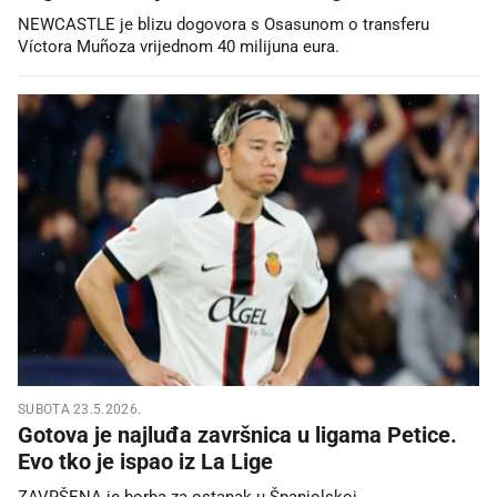
NEWCASTLE je blizu dogovora s Osasunom o transferu
Víctora Muñoza vrijednom 40 milijuna eura.
SUBOTA 23.5.2026.
Gotova je najluđa završnica u ligama Petice.
Evo tko je ispao iz La Lige
ZAVRŠENA je borba za ostanak u Španjolskoj.