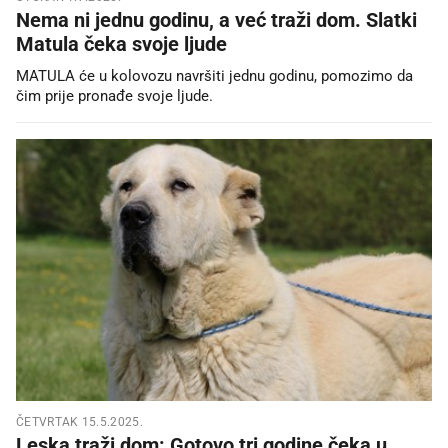
Nema ni jednu godinu, a već traži dom. Slatki
Matula čeka svoje ljude
MATULA će u kolovozu navršiti jednu godinu, pomozimo da
čim prije pronađe svoje ljude.
ČETVRTAK 15.5.2025.
Leska traži dom: Gotovo tri godine čeka u