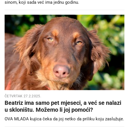
sinom, koji sada već ima jednu godinu.
ČETVRTAK 27.2.2025.
Beatriz ima samo pet mjeseci, a već se nalazi
u skloništu. Možemo li joj pomoći?
OVA MLADA kujica čeka da joj netko da priliku koju zaslužuje.