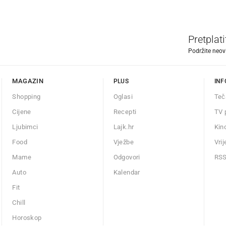
Pretplat
Podržite neov
MAGAZIN
PLUS
INF
Shopping
Oglasi
Teč
Cijene
Recepti
TV 
Ljubimci
Lajk.hr
Kin
Food
Vježbe
Vri
Mame
Odgovori
RS
Auto
Kalendar
Fit
Chill
Horoskop