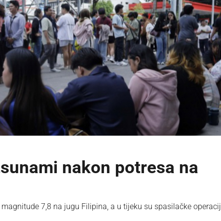
tsunami nakon potresa na
nitude 7,8 na jugu Filipina, a u tijeku su spasilačke operaci