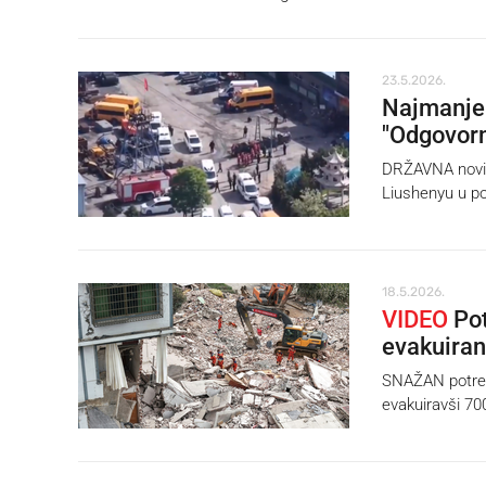
23.5.2026.
Najmanje 
"Odgovor
DRŽAVNA novins
Liushenyu u po
18.5.2026.
VIDEO
Pot
evakuiran
SNAŽAN potres 
evakuiravši 700