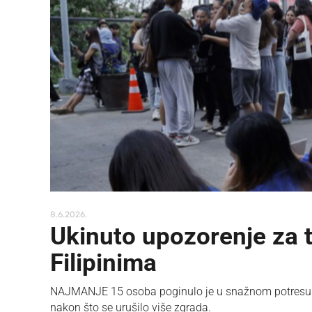
8.6.2026.
Ukinuto upozorenje za 
Filipinima
NAJMANJE 15 osoba poginulo je u snažnom potresu mag
nakon što se urušilo više zgrada.