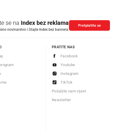
ite se na
Index bez reklama
Pretplatite se
isno novinarstvo i čitajte Index bez bannera.
O
PRATITE NAS
aj
Facebook
program
Youtube
o
Instagram
jeme
TikTok
S
Pošaljite nam vijest
Newsletter