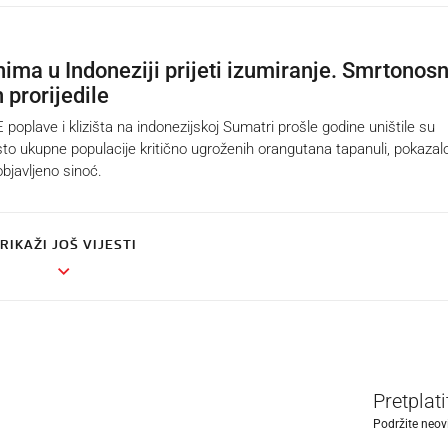
ima u Indoneziji prijeti izumiranje. Smrtonos
 prorijedile
lave i klizišta na indonezijskoj Sumatri prošle godine uništile su
to ukupne populacije kritično ugroženih orangutana tapanuli, pokazalo
bjavljeno sinoć.
RIKAŽI JOŠ VIJESTI
Pretplat
Podržite neov