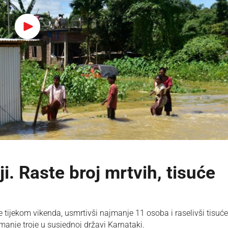
. Raste broj mrtvih, tisuće
e ⁠tijekom vikenda, usmrtivši najmanje 11 osoba i raselivši tisuće
najmanje troje u susjednoj državi Karnataki.