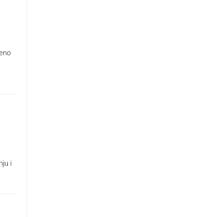
đeno
ju i