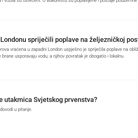
i vozila su oštećeni. U Bukureštu su poplavljene i postaje podzemne
Londonu spriječili poplave na željezničkoj pos
va vraćena u zapadni London uspješno je spriječila poplave na obliž
e brane usporavaju vodu, a njihov povratak je obogatio i lokalnu
 utakmica Svjetskog prvenstva?
ovodi u pitanje.