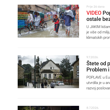
Prije 26 dana
VIDEO
Pop
ostale b
U JAKIM kišam
je više od mili
klimatskih pro
9.7.2026.
Štete od 
Problem i
POPLAVE u Euro
utvrdila je u a
razvoj poslova
8.7.2026.