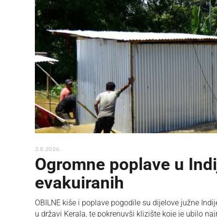
3.8.2026.
Ogromne poplave u Indiji
evakuiranih
OBILNE kiše ​i poplave pogodile su dijelove južne Indij
u državi ​Kerala, te pokrenuvši ​klizište koje je ubilo 