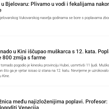
u Bjelovaru: Plivamo u vodi i fekalijama nako
e
elovarskog Vukovarskog naselja godinama se bore s poplavama zbo
nado u Kini iščupao muškarca s 12. kata. Pop
e 800 zmija s farme
nado pogodio je kinesku provinciju Hubei, usmrtivši 11 ljudi. Mušk
on što ga je vjetar isisao iz stana na 12. katu. Nevrijeme je uzrokovalo 
u Kine.
ržnica među najizloženijima poplavi. Profesor:
ogoditi Venecija