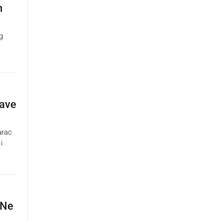
n
g
lave
arac
i
 Ne