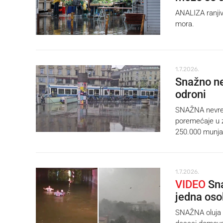
ANALIZA ranjivo
mora.
1.7.2026.
Snažno ne
odroni
SNAŽNA nevreme
poremećaje u z
250.000 munja
1.7.2026.
VIDEO
Sna
jedna os
SNAŽNA oluja p