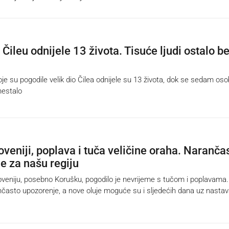
Čileu odnijele 13 života. Tisuće ljudi ostalo b
je su pogodile velik dio Čilea odnijele su 13 života, dok se sedam oso
nestalo
oveniji, poplava i tuča veličine oraha. Naranča
e za našu regiju
eniju, posebno Korušku, pogodilo je nevrijeme s tučom i poplavama.
nčasto upozorenje, a nove oluje moguće su i sljedećih dana uz nasta