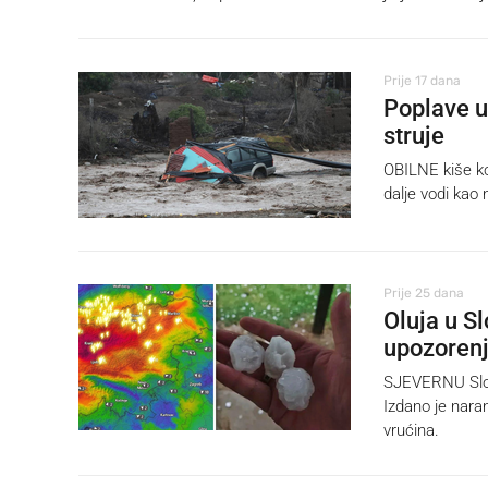
Prije 17 dana
Poplave u 
struje
OBILNE kiše ko
dalje vodi kao 
Prije 25 dana
Oluja u Sl
upozorenj
SJEVERNU Slov
Izdano je nara
vrućina.