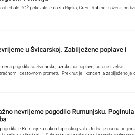
sti obale PGŽ pokazala je da su Rijeka, Cres i Rab najizloženiji podiz
vrijeme u Švicarskoj. Zabilježene poplave i
na pogodila su Švicarsku, uzrokujući poplave, odrone i velike
račnom i cestovnom prometu. Prekinut je i koncert, a zabilježeno je 
.
žno nevrijeme pogodilo Rumunjsku. Poginula
oba
ogodila je Rumunjsku nakon toplinskog vala. Jedna je osoba poginul