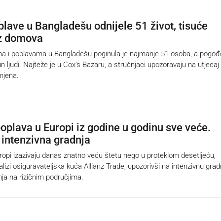
lave u Bangladešu odnijele 51 život, tisuće
ez domova
a i poplavama u Bangladešu poginula je najmanje 51 osoba, a pogo
jun ljudi. Najteže je u Cox's Bazaru, a stručnjaci upozoravaju na utjecaj
mjena.
poplava u Europi iz godine u godinu sve veće.
 intenzivna gradnja
pi izazivaju danas znatno veću štetu nego u proteklom desetljeću,
nalizi osiguravateljska kuća Allianz Trade, upozorivši na intenzivnu gradn
nja na rizičnim područjima.