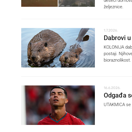
deseci domova 
željeznice.
1.7.2026.
Dabrovi u 
KOLONIJA dabro
postaji. Njihov
bioraznolikost.
16.6.2026.
Odgađa se
UTAKMICA se d