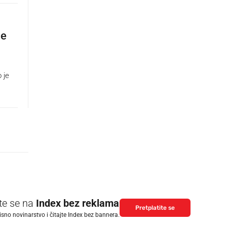
ne
 je
ite se na
Index bez reklama
Pretplatite se
isno novinarstvo i čitajte Index bez bannera.