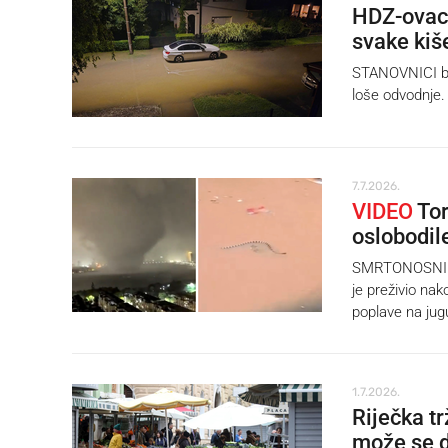
HDZ-ovac 
svake kiš
STANOVNICI bj
loše odvodnje.
7.7.2026.
VIDEO
Tor
oslobodil
SMRTONOSNI tor
je preživio nak
poplave na jug
1.7.2026.
Riječka t
može se d