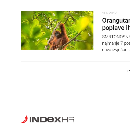
11.6.2026.
Orangutan
poplave ih
SMRTONOSNE pop
najmanje 7 pos
novo izvješće o
P