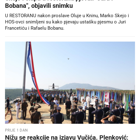
Bobana", objavili snimku
U RESTORANU nakon proslave Oluje u Kninu, Marko Skejo i
HOS-ovci snimljeni su kako pjevaju ustašku pjesmu o Juri
Francetiću i Rafaelu Bobanu.
PRIJE 1 DAN
Nižu se reakcije na izjavu Vučića. Plenković: