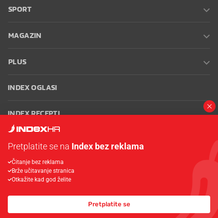
SPORT
MAGAZIN
PLUS
INDEX OGLASI
INDEX RECEPTI
INFO
Pretplatite se na
Index bez reklama
Čitanje bez reklama
Oglašavanje
Zaposli se na Indexu
Kontakt
Impressum
Uvjeti
Brže učitavanje stranica
korištenja
Postavke kolačića
Otkažite kad god želite
Pretplatite se
© 2026 Index