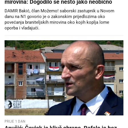
mirovina: Dogodilo se nešto jako neobično
DAMIR Bakić, član Možemo! saborski zastupnik u Novom
danu na N1 govorio je o zakonskim prijedlozima oko
povećanja braniteljskih mirovina oko kojih koplja lome
oporba i vladajući.
PRIJE 1 DAN
Anušić: Čovjek je ključ obrane, Rafale je bez