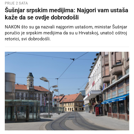
PRIJE 2 SATA
Šušnjar srpskim medijima: Najgori vam ustaša
kaže da se ovdje dobrodošli
NAKON što su ga nazvali najgorim ustašom, ministar Šušnjar
poručio je srpskim medijima da su u Hrvatskoj, unatoč oštroj
retorici, svi dobrodošli.