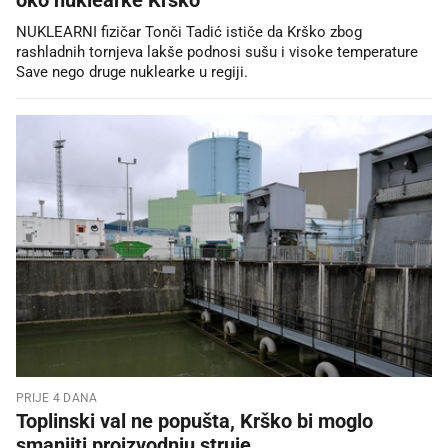
NUKLEARNI fizičar Tonči Tadić ističe da Krško zbog
rashladnih tornjeva lakše podnosi sušu i visoke temperature
Save nego druge nuklearke u regiji.
PRIJE 4 DANA
Toplinski val ne popušta, Krško bi moglo
smanjiti proizvodnju struje