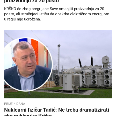
proizvodnju za 20 posto
KRŠKO će zbog pregrijane Save smanjiti proizvodnju za 20
posto, ali stručnjaci ističu da opskrba električnom energijom
u regiji nije ugrožena.
PRIJE 4 DANA
Nuklearni fizičar Tadić: Ne treba dramatizirati
oko nuklearke Krško