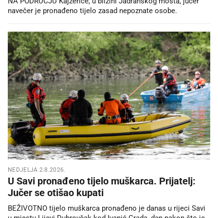
NA PODRUČJU Kajzerice, u blizini Jadranskog mosta, jučer
navečer je pronađeno tijelo zasad nepoznate osobe.
NEDJELJA 2.8.2026.
U Savi pronađeno tijelo muškarca. Prijatelj:
Jučer se otišao kupati
BEŽIVOTNO tijelo muškarca pronađeno je danas u rijeci Savi
u mjestu Lijevi Dubrovčak kod Ivanić-Grada, dan nakon što je