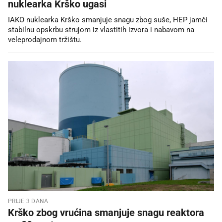
nuklearka Krško ugasi
IAKO nuklearka Krško smanjuje snagu zbog suše, HEP jamči
stabilnu opskrbu strujom iz vlastitih izvora i nabavom na
veleprodajnom tržištu.
PRIJE 3 DANA
Krško zbog vrućina smanjuje snagu reaktora