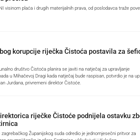
isinom plaća i drugih materijalnih prava, od poslodavca traže pov
bog korupcije riječka Čistoća postavila za šefi
lno društvo Čistoća planira se javiti na natječaj za upravljanje
pada u Mihačevoj Dragi kada natječaj bude raspisan, potvrdio je na up
jan Jurdana, privremeni direktor Čistoće.
irektorica riječke Čistoće podnijela ostavku z
irnica
zagrebačkog Županijskog suda odredio je jednomjesečni pritvor za