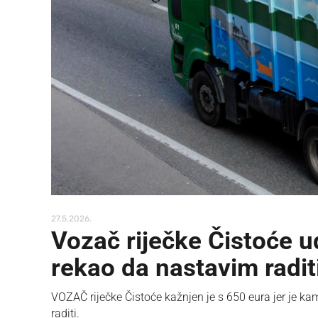
27.5.2026.
Vozač riječke Čistoće ud
rekao da nastavim radit
VOZAČ riječke Čistoće kažnjen je s 650 eura jer je kam
raditi.