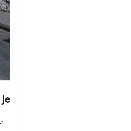
 je
vi