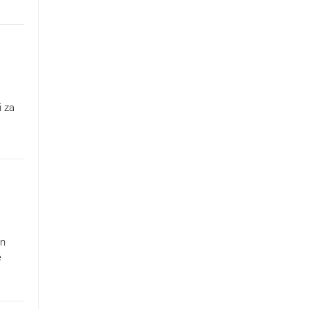
 za
an
e