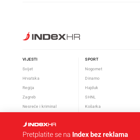
VIJESTI
SPORT
Svijet
Nogomet
Hrvatska
Dinamo
Regija
Hajduk
Zagreb
SHNL
Nesreće i kriminal
Košarka
Znanost
Borilački sportovi
Kalendar
Ostali sportovi
Pretplatite se na
Index bez reklama
Afere