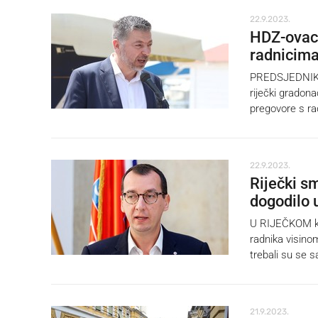
22.9.2023.
HDZ-ovac:
radnicima
PREDSJEDNIK ri
riječki gradona
pregovore s ra
22.9.2023.
Riječki sm
dogodilo u
U RIJEČKOM ko
radnika visino
trebali su se s
21.9.2023.