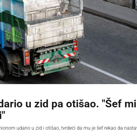
ario u zid pa otišao. "Šef mi
i"
ionom udario u zid i otišao, tvrdeći da mu je šef rekao da nasta