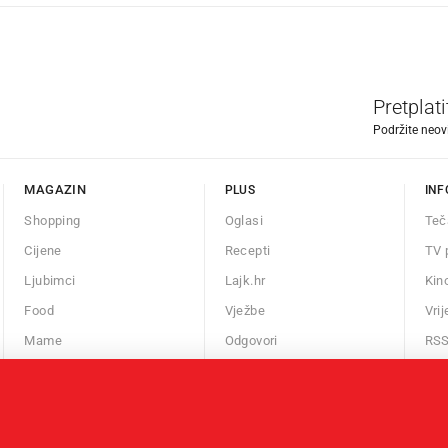
Pretplat
Podržite neov
MAGAZIN
PLUS
INF
Shopping
Oglasi
Teč
Cijene
Recepti
TV 
Ljubimci
Lajk.hr
Kin
Food
Vježbe
Vri
Mame
Odgovori
RS
Auto
Kalendar
Fit
Chill