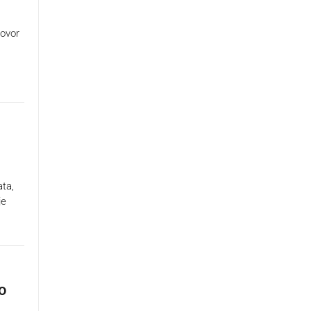
govor
ta,
je
o