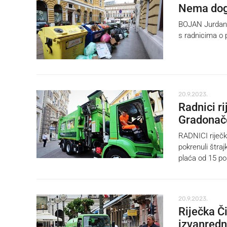
Nema dogo
BOJAN Jurdana,
s radnicima o 
20.9.2023.
Radnici r
Gradonače
RADNICI riječk
pokrenuli štra
plaća od 15 po
20.9.2023.
Riječka Či
izvanredn