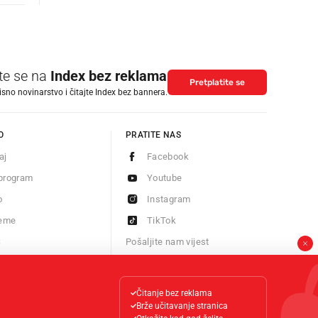
ite se na
Index bez reklama
Pretplatite se
isno novinarstvo i čitajte Index bez bannera.
O
PRATITE NAS
aj
Facebook
program
Youtube
o
Instagram
jeme
TikTok
S
Pošaljite nam vijest
Newsletter
Čitanje bez reklama
Brže učitavanje stranica