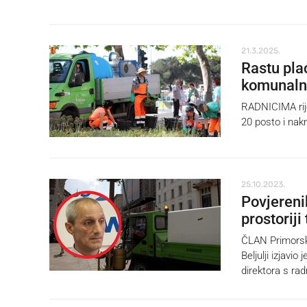
21.3.2025.
Rastu plać
komunaln
RADNICIMA rij
20 posto i nak
25.10.2023.
Povjereni
prostoriji
ČLAN Primorsko
Beljulji izjavi
direktora s rad