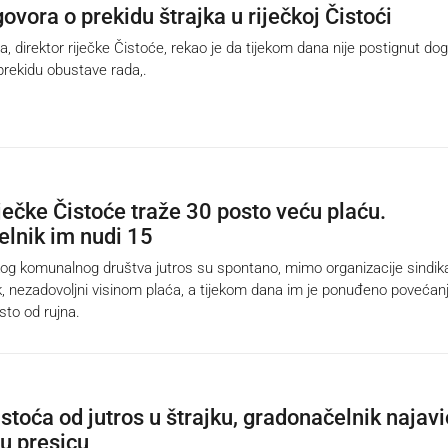
vora o prekidu štrajka u riječkoj Čistoći
 direktor riječke Čistoće, rekao je da tijekom dana nije postignut do
prekidu obustave rada,.
iječke Čistoće traže 30 posto veću plaću.
lnik im nudi 15
og komunalnog društva jutros su spontano, mimo organizacije sindika
jk, nezadovoljni visinom plaća, a tijekom dana im je ponuđeno povećan
sto od rujna.
stoća od jutros u štrajku, gradonačelnik najavi
u presicu