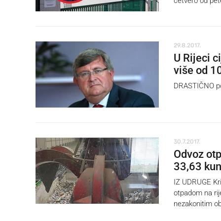
četvero od pete
29.8.2017.
U Rijeci 
više od 1
DRASTIČNO po
30.7.2017.
Odvoz otp
33,63 kun
IZ UDRUGE Kriz
otpadom na rij
nezakonitim ob