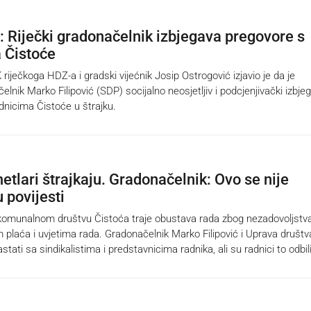
 Riječki gradonačelnik izbjegava pregovore s
 Čistoće
ječkoga HDZ-a i gradski vijećnik Josip Ostrogović izjavio je da je
čelnik Marko Filipović (SDP) socijalno neosjetljiv i podcjenjivački izbje
dnicima Čistoće u štrajku.
etlari štrajkaju. Gradonačelnik: Ovo se nije
 povijesti
munalnom društvu Čistoća traje obustava rada zbog nezadovoljstv
m plaća i uvjetima rada. Gradonačelnik Marko Filipović i Uprava društv
astati sa sindikalistima i predstavnicima radnika, ali su radnici to odbili