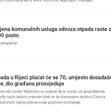
ro osumnjičenika iz afere Sortirnica, uključujući i Kukuljan.
cijena komunalnih usluga odvoza otpada raste 
00 posto
skupljenje.
ada u Rijeci plaćat će se 70, umjesto dosadaš
e, dio građana prosvjeduje
ni eko stožer Marišćina su ocijenili da je sustav za gospodarenje
ečki način doživio sramotni krah te da Komunalno društvo Čistoća
računom cijena pokriva svoje poslovne promašaje.