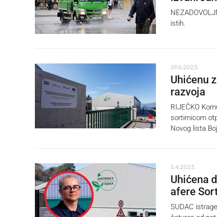
NEZADOVOLJNI v
istih.
29.6.2023.
Uhićenu z
razvoja
RIJEČKO Komuna
sortirnicom ot
Novog lista Bo
5.4.2023.
Uhićena d
afere Sort
SUDAC istrage 