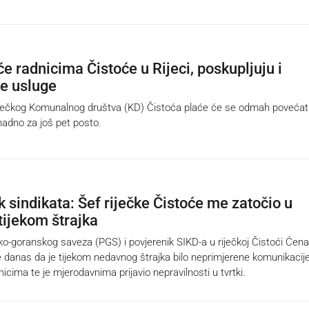
e radnicima Čistoće u Rijeci, poskupljuju i
e usluge
ečkog Komunalnog društva (KD) Čistoća plaće će se odmah povećati
nadno za još pet posto.
k sindikata: Šef riječke Čistoće me zatočio u
 tijekom štrajka
-goranskog saveza (PGS) i povjerenik SIKD-a u riječkoj Čistoći Ćen
o je danas da je tijekom nedavnog štrajka bilo neprimjerene komunikacij
nicima te je mjerodavnima prijavio nepravilnosti u tvrtki.