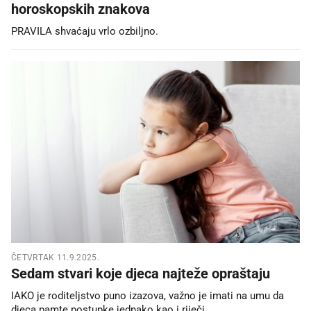
horoskopskih znakova
PRAVILA shvaćaju vrlo ozbiljno.
ČETVRTAK 11.9.2025.
Sedam stvari koje djeca najteže opraštaju
IAKO je roditeljstvo puno izazova, važno je imati na umu da
djeca pamte postupke jednako kao i riječi.